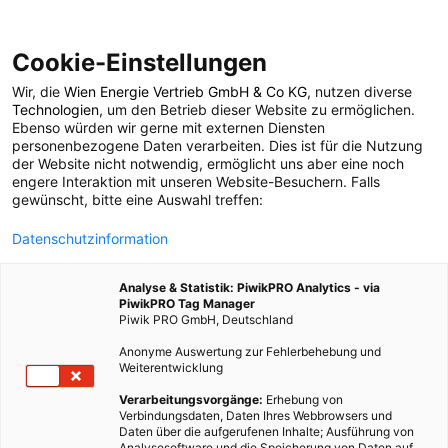
Cookie-Einstellungen
Wir, die
Wien Energie Vertrieb GmbH & Co KG
, nutzen diverse
GARTEN
Technologien
, um den Betrieb dieser Website zu ermöglichen.
Ebenso würden wir gerne mit externen Diensten
Grätzlgarten 9
personenbezogene Daten verarbeiten. Dies ist für die Nutzung
der Website nicht notwendig, ermöglicht uns aber eine noch
engere Interaktion mit unseren Website-Besuchern. Falls
gewünscht, bitte eine Auswahl treffen:
18. JUNI 2015
1 MINUTE LESEZEIT
Datenschutzinformation
Analyse & Statistik: PiwikPRO Analytics - via
PiwikPRO Tag Manager
Piwik PRO GmbH, Deutschland
Anonyme Auswertung zur Fehlerbehebung und
Weiterentwicklung
Verarbeitungsvorgänge:
Erhebung von
Verbindungsdaten, Daten Ihres Webbrowsers und
Daten über die aufgerufenen Inhalte; Ausführung von
Analysesoftware und die Speicherung von Daten auf