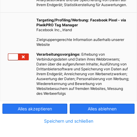
Ihrem Endgerät; Statistikerstellung für Auswertungen.
Targeting/Profiling/Werbung: Facebook Pixel - via
PiwikPRO Tag Manager
Facebook Inc., Irland
Grätzlgarten 9
Zielgruppengerechte Information außerhalb unserer
Website
Eine grüne Oase des Vereins Grätzlgärten Altersgrund.
Verarbeitungsvorgänge:
Erhebung von
Verbindungsdaten und Daten ihres Webbrowsers;
Daten über die aufgerufenen Inhalte; Ausführung von
Dieser Artikel wurde am 18. Juni 2015 veröffentlicht
Drittanbietersoftware und Speicherung von Daten auf
und ist möglicherweise nicht mehr aktuell!
ihrem Endgerät; Anreicherung von Werbenetzwerken;
Auswertung der Daten; Personalisierung von Werbung;
Wiedererkennung und Bewerbung von
Aus einer Initiative der Lokalen Agenda 21 und mit
Websitebesuchern auf fremden Websites, Messung
des Werbeerfolgs
Zustimmung der Bezirksvertretung Alsergrund entsteht auf
dem Gelände des alten AKHs, seit dem Frühjahr 2012, ein Ort
Alles akzeptieren
Alles ablehnen
des Zusammenkommens. Der Wunsch gemeinsam zu Garteln,
ohne an den Stadtrand fahren zu müssen, um sein eigenes
Speichern und schließen
Gemüse anbauen zu können, war die treibende Kraft für diesen
Nachbarschaftsgarten mitten im neunten Wiener