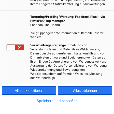
Ihrem Endgerät; Statistikerstellung für Auswertungen.
Targeting/Profiling/Werbung: Facebook Pixel - via
PiwikPRO Tag Manager
Facebook Inc., Irland
Zielgruppengerechte Information außerhalb unserer
Website
Sommerzeit ist Grillzeit
Verarbeitungsvorgänge:
Erhebung von
Verbindungsdaten und Daten ihres Webbrowsers;
Daten über die aufgerufenen Inhalte; Ausführung von
Dieser Artikel wurde am 31. Juli 2018 veröffentlicht
Drittanbietersoftware und Speicherung von Daten auf
und ist möglicherweise nicht mehr aktuell!
ihrem Endgerät; Anreicherung von Werbenetzwerken;
Auswertung der Daten; Personalisierung von Werbung;
Wiedererkennung und Bewerbung von
Wenn die Tage wieder länger sind und die Abende lau, dann
Websitebesuchern auf fremden Websites, Messung
des Werbeerfolgs
liegt häufig ein ganz besonderer Duft in der Luft. Holzig,
schwer, rauchig, ein bisschen verbrannt, nach Fleisch, Gemüse
Alles akzeptieren
Alles ablehnen
und Folienerdäpfel: es ist wieder Grillzeit!
Egal, ob saftige Steaks, frischer Fisch oder würzig-mariniertes
Speichern und schließen
Gemüse, beim sommerlichen Barbecue kommen alle auf ihre
Kosten. Und seien wir uns ganz ehrlich, wer von uns kann sich