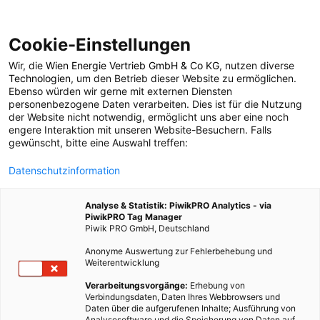
Cookie-Einstellungen
Wir, die
Wien Energie Vertrieb GmbH & Co KG
, nutzen diverse
LEBEN
Technologien
, um den Betrieb dieser Website zu ermöglichen.
Ebenso würden wir gerne mit externen Diensten
Grillen: Richtig
personenbezogene Daten verarbeiten. Dies ist für die Nutzung
der Website nicht notwendig, ermöglicht uns aber eine noch
engere Interaktion mit unseren Website-Besuchern. Falls
Würzen leicht gemacht
gewünscht, bitte eine Auswahl treffen:
Datenschutzinformation
31. JULI 2018
2 MINUTEN LESEZEIT
Analyse & Statistik: PiwikPRO Analytics - via
PiwikPRO Tag Manager
Piwik PRO GmbH, Deutschland
Anonyme Auswertung zur Fehlerbehebung und
Weiterentwicklung
Verarbeitungsvorgänge:
Erhebung von
Verbindungsdaten, Daten Ihres Webbrowsers und
Daten über die aufgerufenen Inhalte; Ausführung von
Analysesoftware und die Speicherung von Daten auf