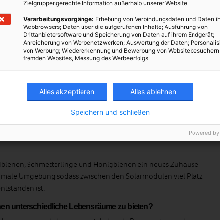
Zielgruppengerechte Information außerhalb unserer Website
Verarbeitungsvorgänge:
Erhebung von Verbindungsdaten und Daten ih
Webbrowsers; Daten über die aufgerufenen Inhalte; Ausführung von
Drittanbietersoftware und Speicherung von Daten auf ihrem Endgerät;
Anreicherung von Werbenetzwerken; Auswertung der Daten; Personalis
von Werbung; Wiedererkennung und Bewerbung von Websitebesuchern
fremden Websites, Messung des Werbeerfolgs
thonig. Fotocredits: Marcel Drabits
Alles akzeptieren
Alles ablehnen
hhaltiges Konzept mit Zukunft
ftwerk in Liesing leben über eine Million Bienen. Gemeinsam mit
Speichern und schließen
 Wien Enerige-Lehrlinge Bienenstöcke errichtet und Bienenvölker
m für rund 400 Wiener Haushalte entsteht dort jetzt auch
Powered by
dbienen, Schmetterlinge und Honigbienen ein neues Zuhause
ptimale Umgebung sodass zwischen den Solarmodulen viel Platz
ntstanden ist.
enen unterschiedliche Lebensräume zu bieten?