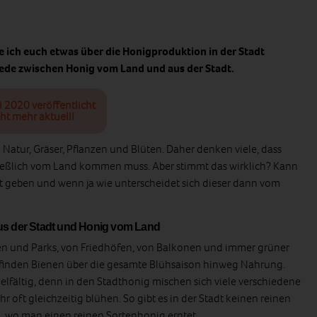
e ich euch etwas über die Honigproduktion in der Stadt
iede zwischen Honig vom Land und aus der Stadt.
i 2020 veröffentlicht
ht mehr aktuell!
 Natur, Gräser, Pflanzen und Blüten. Daher denken viele, dass
ließlich vom Land kommen muss. Aber stimmt das wirklich? Kann
t geben und wenn ja wie unterscheidet sich dieser dann vom
us der Stadt und Honig vom Land
n und Parks, von Friedhöfen, von Balkonen und immer grüner
 finden Bienen über die gesamte Blühsaison hinweg Nahrung.
vielfältig, denn in den Stadthonig mischen sich viele verschiedene
 oft gleichzeitig blühen. So gibt es in der Stadt keinen reinen
, wo man einen reinen Sortenhonig erntet.