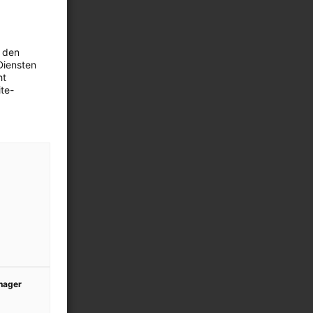
 den
Diensten
ht
te-
anager