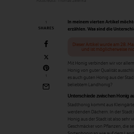
Fotocredits: Thomas Zelenka
In meinem vierten Artikel möcht
1
SHARES
erzählen. Was sind die Untersch
Dieser Artikel wurde am 28. Ma
und ist möglicherweise nic
Mit Honig verbinden wir vor allem
Honig von guter Qualität aussch
1
es auch guten Honig aus der Stad
beliebtem Landhonig?
Unterschiede zwischen Honig a
Stadthonig kommt aus Kleingärte
werdenden Dächern. In der Stadt
Honig aus der Stadt ist also sehr 
Geschmäcker von Pflanzen, die sehr
Sortenhonig so wie auf dem Land