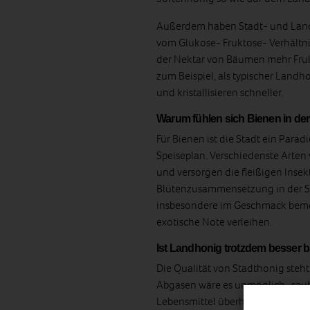
Außerdem haben Stadt- und Landh
vom Glukose- Fruktose- Verhältnis
der Nektar von Bäumen mehr Frukto
zum Beispiel, als typischer Lan
und kristallisieren schneller.
Warum fühlen sich Bienen in de
Für Bienen ist die Stadt ein Para
Speiseplan. Verschiedenste Arten
und versorgen die fleißigen Insek
Blütenzusammensetzung in der Stad
insbesondere im Geschmack beme
exotische Note verleihen.
Ist Landhonig trotzdem besser 
Die Qualität von Stadthonig steh
Abgasen wäre es unmöglich „saube
Lebensmittel überhaupt und Stadt