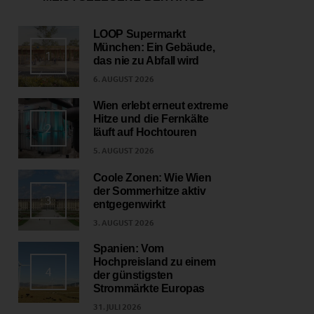
LOOP Supermarkt
München: Ein Gebäude,
1
das nie zu Abfall wird
6. AUGUST 2026
Wien erlebt erneut extreme
Hitze und die Fernkälte
2
läuft auf Hochtouren
5. AUGUST 2026
Coole Zonen: Wie Wien
der Sommerhitze aktiv
3
entgegenwirkt
3. AUGUST 2026
Spanien: Vom
Hochpreisland zu einem
4
der günstigsten
Strommärkte Europas
31. JULI 2026