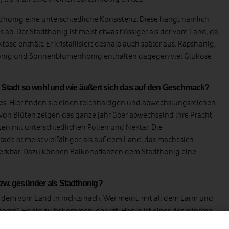
onig eine unterschiedliche Konsistenz. Diese hängt nämlich
 ab. Der Stadthonig ist meist etwas flüssiger als der vom Land, da
se enthält. Er kristallisiert deshalb auch später aus. Rapshonig,
dhonig und Sonnenblumenhonig enthalten dagegen viel Glukose
r Stadt so wohl und wie äußert sich das auf den Geschmack?
dies. Hier finden sie einen reichhaltigen und abwechslungsreichen
 von Blüten zeigen das ganze Jahr über abwechselnd ihre Pracht
ten mit unterschiedlichen Pollen und Nektar. Die
t ist meist vielfältiger, als auf dem Land, das macht sich
rkbar. Dazu können Balkonpflanzen dem Stadthonig eine
bzw. gesünder als Stadthonig?
t dem vom Land in nichts nach. Wer meint, mit all dem Lärm und
ren“ Honig zu bekommen, der irrt. Honig ist eines der reinsten
honig ist nicht nur gesund, sondern nahezu unbelastet. Bienen