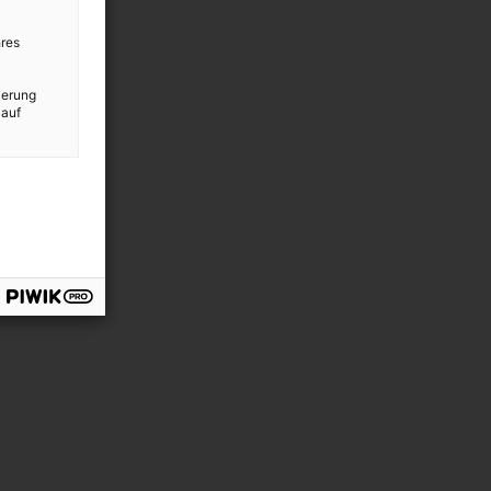
res
ierung
 auf