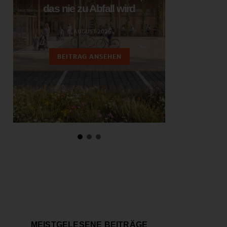
das nie zu Abfall wird
ent
6. AUGUST 2026
3.
BEITRAG ANSEHEN
BEIT
MEISTGELESENE BEITRÄGE