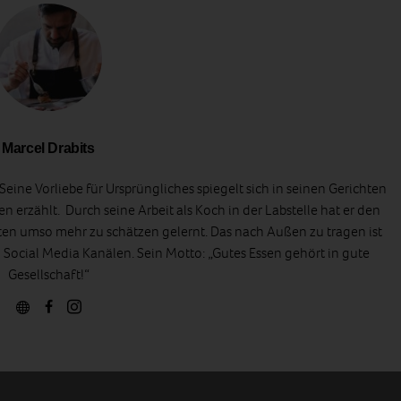
Marcel Drabits
Seine Vorliebe für Ursprüngliches spiegelt sich in seinen Gerichten
 erzählt. Durch seine Arbeit als Koch in der Labstelle hat er den
n umso mehr zu schätzen gelernt. Das nach Außen zu tragen ist
n Social Media Kanälen. Sein Motto: „Gutes Essen gehört in gute
Gesellschaft!“