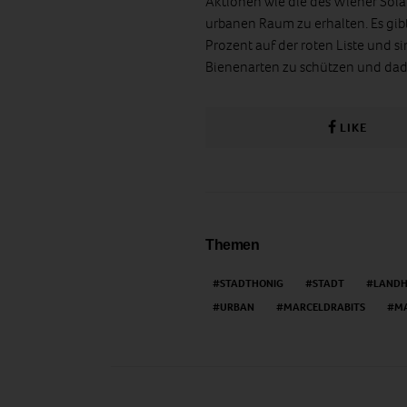
Aktionen wie die des Wiener Sola
urbanen Raum zu erhalten. Es gib
Prozent auf der roten Liste und s
Bienenarten zu schützen und dadu
LIKE
Themen
STADTHONIG
STADT
LANDH
URBAN
MARCELDRABITS
MA