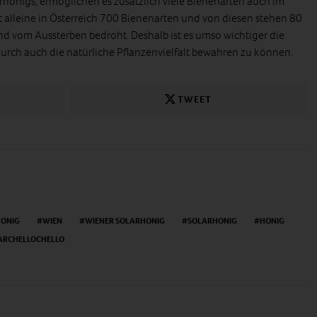
rhonigs, ermöglichen es zusätzlich viele Bienenarten auch im
t alleine in Österreich 700 Bienenarten und von diesen stehen 80
ind vom Aussterben bedroht. Deshalb ist es umso wichtiger die
rch auch die natürliche Pflanzenvielfalt bewahren zu können.
TWEET
ONIG
WIEN
WIENER SOLARHONIG
SOLARHONIG
HONIG
RCHELLOCHELLO