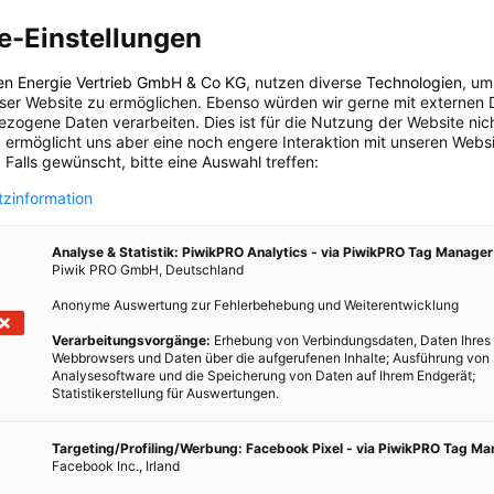
geblühten Blüten. Dadurch hat die Blüte kaum Zeit die
e-Einstellungen
hmen. Außerdem verfügen Bienen über ein sehr effektives
n vernachlässigbaren Mengen im Honig zurückbleiben. In der Stadt
en Energie Vertrieb GmbH & Co KG
, nutzen diverse
Technologien
, um
izidanwendung und daher auch keine Rückstände im Honig. Das
eser Website zu ermöglichen. Ebenso würden wir gerne mit externen 
echender machen als reinen Sortenhonig vom Land.
zogene Daten verarbeiten. Dies ist für die Nutzung der Website nic
 ermöglicht uns aber eine noch engere Interaktion mit unseren Websi
 Falls gewünscht, bitte eine Auswahl treffen:
zinformation
Analyse & Statistik: PiwikPRO Analytics - via PiwikPRO Tag Manager
Piwik PRO GmbH, Deutschland
Anonyme Auswertung zur Fehlerbehebung und Weiterentwicklung
Verarbeitungsvorgänge:
Erhebung von Verbindungsdaten, Daten Ihres
Webbrowsers und Daten über die aufgerufenen Inhalte; Ausführung von
Analysesoftware und die Speicherung von Daten auf Ihrem Endgerät;
Statistikerstellung für Auswertungen.
Targeting/Profiling/Werbung: Facebook Pixel - via PiwikPRO Tag M
Facebook Inc., Irland