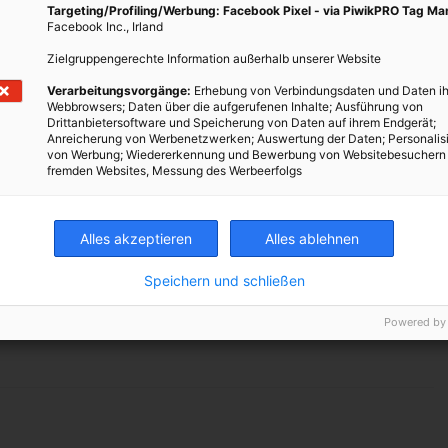
Targeting/Profiling/Werbung: Facebook Pixel - via PiwikPRO Tag M
Facebook Inc., Irland
mit allem, was das tägliche Leben berührt, um dieses nachhaltiger
Zielgruppengerechte Information außerhalb unserer Website
ten. Mit folgenden Links gelangst du der Reihe nach zu mehr
r Einsteiger bis zu Profis.
Verarbeitungsvorgänge:
Erhebung von Verbindungsdaten und Daten ih
Webbrowsers; Daten über die aufgerufenen Inhalte; Ausführung von
Drittanbietersoftware und Speicherung von Daten auf ihrem Endgerät;
s-Booster
Anreicherung von Werbenetzwerken; Auswertung der Daten; Personalis
von Werbung; Wiedererkennung und Bewerbung von Websitebesuchern
fremden Websites, Messung des Werbeerfolgs
r machen
Alles akzeptieren
Alles ablehnen
Speichern und schließen
TWEET
Powered by