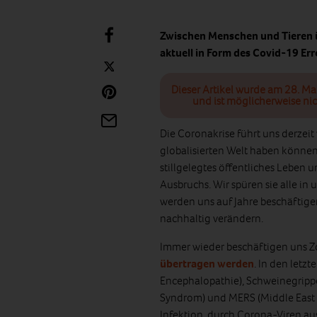
Zwischen Menschen und Tieren 
aktuell in Form des Covid-19 Err
Dieser Artikel wurde am 28. Ma
und ist möglicherweise nic
Die Coronakrise führt uns derzei
globalisierten Welt haben können.
stillgelegtes öffentliches Leben 
Ausbruchs. Wir spüren sie alle in
werden uns auf Jahre beschäftige
nachhaltig verändern.
Immer wieder beschäftigen uns Z
übertragen werden
. In den letz
Encephalopathie), Schweinegrippe
Syndrom) und MERS (Middle East 
Infektion, durch Corona-Viren a