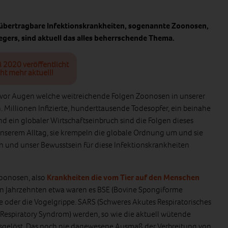
übertragbare Infektionskrankheiten, sogenannte Zoonosen,
egers, sind aktuell das alles beherrschende Thema.
i 2020 veröffentlicht
ht mehr aktuell!
t vor Augen welche weitreichende Folgen Zoonosen in unserer
 Millionen Infizierte, hunderttausende Todesopfer, ein beinahe
und ein globaler Wirtschaftseinbruch sind die Folgen dieses
 unserem Alltag, sie krempeln die globale Ordnung um und sie
n und unser Bewusstsein für diese Infektionskrankheiten
oonosen, also
Krankheiten die vom Tier auf den Menschen
ten Jahrzehnten etwa waren es BSE (Bovine Spongiforme
 oder die Vogelgrippe. SARS (Schweres Akutes Respiratorisches
Respiratory Syndrom) werden, so wie die aktuell wütende
usgelöst. Das noch nie dagewesene Ausmaß der Verbreitung von