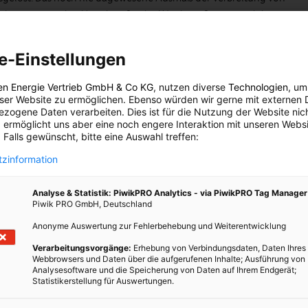
he Interesse an den Ursachen für das Wiederauftreten und das
e-Einstellungen
 Tierhandel fördern die Verbreitung. Das Vordringen des Menschen
gische Gebiete und deren Veränderung bringen uns in Kontakt
en Energie Vertrieb GmbH & Co KG
, nutzen diverse
Technologien
, um
 Tierhaltung und Tierfütterung (Massentierhaltung, Tiermehl)
eser Website zu ermöglichen. Ebenso würden wir gerne mit externen 
tieren verbreiten; Veränderungen der Verzehrgewohnheiten und
zogene Daten verarbeiten. Dies ist für die Nutzung der Website nic
n Lebensmitteln fördern die Übertragung auf den Menschen. Auch
 ermöglicht uns aber eine noch engere Interaktion mit unseren Websi
 Falls gewünscht, bitte eine Auswahl treffen:
träger, Erreger und damit Krankheiten in Gebiete wo sie zuvor
ie Bevölkerung keinen Immunschutz aufweist.
zinformation
 um mit den häufigeren Ausbrüchen von Zoonosen und deren
Analyse & Statistik: PiwikPRO Analytics - via PiwikPRO Tag Manager
n. Laut
Welt-Tiergesundheitsorganisation OIE
erscheinen jedes
Piwik PRO GmbH, Deutschland
heiten, wovon drei tierischen Ursprungs sind. Der menschliche
Anonyme Auswertung zur Fehlerbehebung und Weiterentwicklung
 Lebensräumen sollte überdacht werden. Die Erforschung von
Verarbeitungsvorgänge:
Erhebung von Verbindungsdaten, Daten Ihres
tion von Human-, Tier- und Umweltmedizin
ist essentiell.
Webbrowsers und Daten über die aufgerufenen Inhalte; Ausführung von
Analysesoftware und die Speicherung von Daten auf Ihrem Endgerät;
Statistikerstellung für Auswertungen.