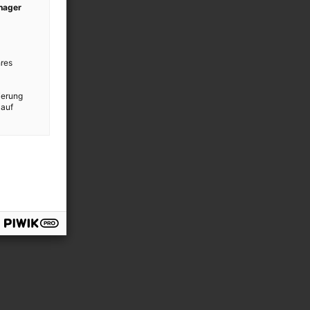
anager
res
ierung
 auf