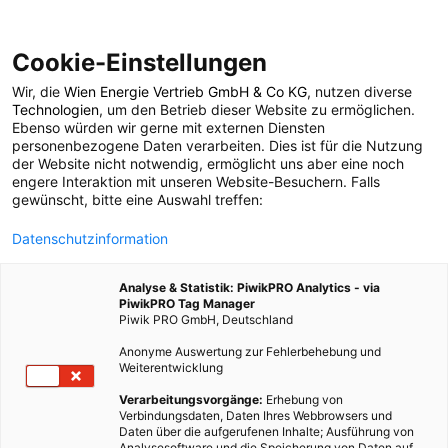
Cookie-Einstellungen
Wir, die
Wien Energie Vertrieb GmbH & Co KG
, nutzen diverse
ENERGIEPOLITIK
Technologien
, um den Betrieb dieser Website zu ermöglichen.
Ebenso würden wir gerne mit externen Diensten
Interaktive Grafik:
personenbezogene Daten verarbeiten. Dies ist für die Nutzung
der Website nicht notwendig, ermöglicht uns aber eine noch
engere Interaktion mit unseren Website-Besuchern. Falls
Treibhausgas-
gewünscht, bitte eine Auswahl treffen:
Datenschutzinformation
Emissionen
Analyse & Statistik: PiwikPRO Analytics - via
PiwikPRO Tag Manager
8. SEPTEMBER 2015
2 MINUTEN LESEZEIT
Piwik PRO GmbH, Deutschland
Anonyme Auswertung zur Fehlerbehebung und
Weiterentwicklung
Verarbeitungsvorgänge:
Erhebung von
Verbindungsdaten, Daten Ihres Webbrowsers und
Daten über die aufgerufenen Inhalte; Ausführung von
Analysesoftware und die Speicherung von Daten auf