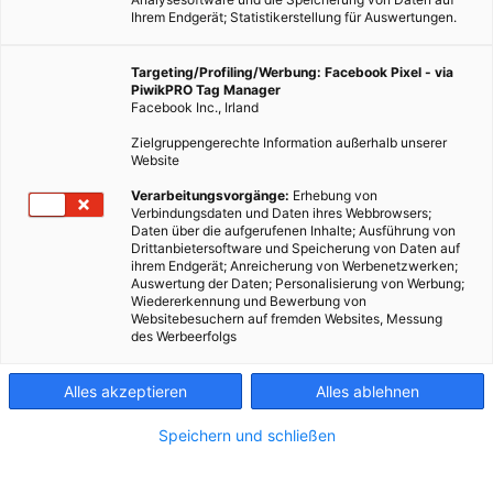
Ihrem Endgerät; Statistikerstellung für Auswertungen.
Targeting/Profiling/Werbung: Facebook Pixel - via
PiwikPRO Tag Manager
Facebook Inc., Irland
Zielgruppengerechte Information außerhalb unserer
Website
Verarbeitungsvorgänge:
Erhebung von
Verbindungsdaten und Daten ihres Webbrowsers;
Daten über die aufgerufenen Inhalte; Ausführung von
Die Emissionen aller Länder und der wesentlichen
Drittanbietersoftware und Speicherung von Daten auf
ihrem Endgerät; Anreicherung von Werbenetzwerken;
Industriesektoren wurden vom World Resources Institute in
Auswertung der Daten; Personalisierung von Werbung;
einer interaktiven Grafik visualisiert.
Wiedererkennung und Bewerbung von
Websitebesuchern auf fremden Websites, Messung
des Werbeerfolgs
Dieser Artikel wurde am 8. September 2015 veröffentlicht
und ist möglicherweise nicht mehr aktuell!
Alles akzeptieren
Alles ablehnen
Das
World Resources Institute
ist eine globale
Speichern und schließen
Forschungsorganisation mit Sitz in Washington, DC, USA. Sie
haben es sich zum Ziel gesetzt, in den über 50 Ländern, in