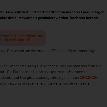
müssen reduziert und die Kapazität erneuerbarer Energieträger
ffekte des Klimawandels gemindert werden. Doch wer bezahlt
zember 2012 veröffentlicht
nicht mehr aktuell!
ensive Diskussion um die sozialen Effekte der Ökostromumlage
u gewinnen ist bislang aus Sicht des Konsumenten teurer als die
ft. Die Europäische Union hat sich zwar auf bestimmte
imaschutz und Energie verständigt, die sogenannten
20-20-20-
zur Umsetzung obliegen allerdings weiterhin den einzelnen