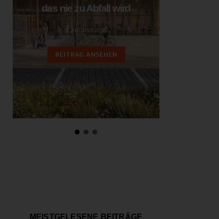
das nie zu Abfall wird
ent
6. AUGUST 2026
3.
BEITRAG ANSEHEN
BEIT
MEISTGELESENE BEITRÄGE