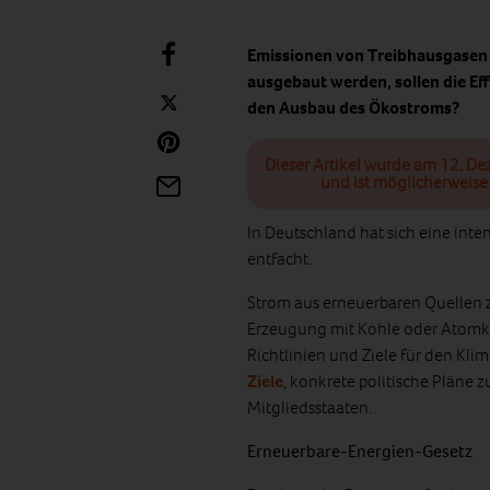
Emissionen von Treibhausgasen 
ausgebaut werden, sollen die E
den Ausbau des Ökostroms?
Dieser Artikel wurde am 12. De
und ist möglicherweise 
In Deutschland hat sich eine int
entfacht.
Strom aus erneuerbaren Quellen z
Erzeugung mit Kohle oder Atomkra
Richtlinien und Ziele für den Kl
Ziele
, konkrete politische Pläne 
Mitgliedsstaaten.
Erneuerbare-Energien-Gesetz