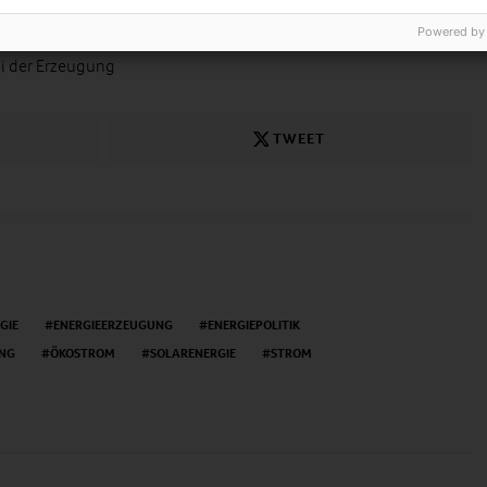
 Energie Umlage
Powered by
i der Erzeugung
TWEET
GIE
ENERGIEERZEUGUNG
ENERGIEPOLITIK
NG
ÖKOSTROM
SOLARENERGIE
STROM