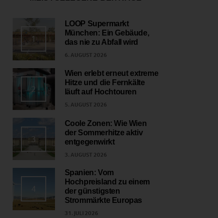
LOOP Supermarkt
München: Ein Gebäude,
1
das nie zu Abfall wird
6. AUGUST 2026
Wien erlebt erneut extreme
Hitze und die Fernkälte
2
läuft auf Hochtouren
5. AUGUST 2026
Coole Zonen: Wie Wien
der Sommerhitze aktiv
3
entgegenwirkt
3. AUGUST 2026
Spanien: Vom
Hochpreisland zu einem
4
der günstigsten
Strommärkte Europas
31. JULI 2026