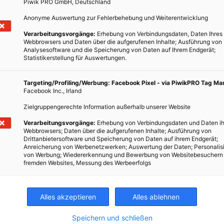
uwiderlaufen. So sind Unternehmen von der Umlage befreit, wenn
Piwik PRO GmbH, Deutschland
ozent der Wertschöpfung ausmachen. Das bedeutet: Strom wird
Anonyme Auswertung zur Fehlerbehebung und Weiterentwicklung
Der Anreiz zur Investition in energieeffizientere Betriebsanlagen
Verarbeitungsvorgänge:
Erhebung von Verbindungsdaten, Daten Ihres
 sein.
Webbrowsers und Daten über die aufgerufenen Inhalte; Ausführung von
Analysesoftware und die Speicherung von Daten auf Ihrem Endgerät;
Statistikerstellung für Auswertungen.
en durch eine andere Lücke des Gesetzes: Das sogenannte
Targeting/Profiling/Werbung: Facebook Pixel - via PiwikPRO Tag M
riebe begünstigen, die ihren Strom selbst erzeugen. Doch offenbar
Facebook Inc., Irland
lung kreativ, wie ein
Gutachten
aus dem Umweltministerium
Zielgruppengerechte Information außerhalb unserer Website
tromanlagen von Dritten und definieren den Verbrauch als
Verarbeitungsvorgänge:
Erhebung von Verbindungsdaten und Daten ih
Webbrowsers; Daten über die aufgerufenen Inhalte; Ausführung von
Drittanbietersoftware und Speicherung von Daten auf ihrem Endgerät;
Anreicherung von Werbenetzwerken; Auswertung der Daten; Personalis
von Werbung; Wiedererkennung und Bewerbung von Websitebesuchern
fremden Websites, Messung des Werbeerfolgs
012 novellierten
Ökostromgesetz
die kurzfristige Förderung von
r fördern.
Kritik
regt sich auch hierzulande an vielen Punkten des
eutliche Teuerung des Ökostroms
für die Endverbraucher
Alles akzeptieren
Alles ablehnen
Speichern und schließen
 kostet