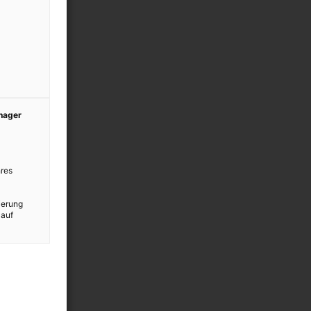
anager
res
ierung
 auf