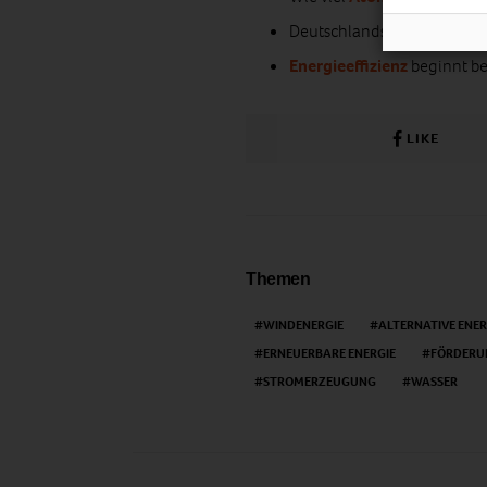
Deutschlands
Erneuerbare
Energieeffizienz
beginnt be
LIKE
Themen
WINDENERGIE
ALTERNATIVE ENER
ERNEUERBARE ENERGIE
FÖRDERU
STROMERZEUGUNG
WASSER