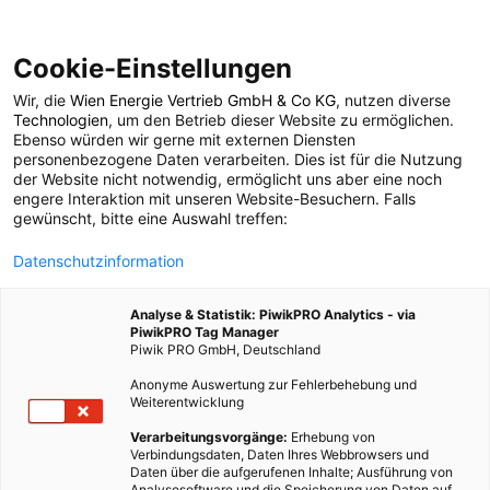
Cookie-Einstellungen
Wir, die
Wien Energie Vertrieb GmbH & Co KG
, nutzen diverse
VERKEHR & TRANSPORT
UMWELT & KLIMA
MOBILITÄT
Technologien
, um den Betrieb dieser Website zu ermöglichen.
Ebenso würden wir gerne mit externen Diensten
Fahrradreisen:
personenbezogene Daten verarbeiten. Dies ist für die Nutzung
der Website nicht notwendig, ermöglicht uns aber eine noch
engere Interaktion mit unseren Website-Besuchern. Falls
Nachhaltiges
gewünscht, bitte eine Auswahl treffen:
Datenschutzinformation
Abenteuer für die
Analyse & Statistik: PiwikPRO Analytics - via
Umwelt
PiwikPRO Tag Manager
Piwik PRO GmbH, Deutschland
Anonyme Auswertung zur Fehlerbehebung und
14. JUNI 2023
4 MINUTEN LESEZEIT
Weiterentwicklung
Verarbeitungsvorgänge:
Erhebung von
Verbindungsdaten, Daten Ihres Webbrowsers und
Daten über die aufgerufenen Inhalte; Ausführung von
Analysesoftware und die Speicherung von Daten auf