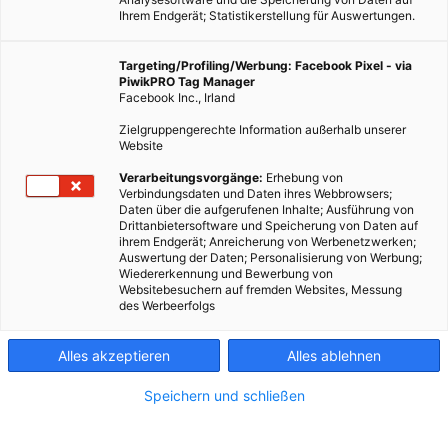
Ihrem Endgerät; Statistikerstellung für Auswertungen.
Targeting/Profiling/Werbung: Facebook Pixel - via
PiwikPRO Tag Manager
Facebook Inc., Irland
Zielgruppengerechte Information außerhalb unserer
Website
Verarbeitungsvorgänge:
Erhebung von
Verbindungsdaten und Daten ihres Webbrowsers;
Daten über die aufgerufenen Inhalte; Ausführung von
Drittanbietersoftware und Speicherung von Daten auf
ihrem Endgerät; Anreicherung von Werbenetzwerken;
Auswertung der Daten; Personalisierung von Werbung;
Wiedererkennung und Bewerbung von
Websitebesuchern auf fremden Websites, Messung
des Werbeerfolgs
Alles akzeptieren
Alles ablehnen
Speichern und schließen
auf diesem Bild siehst du Nicole und Sonja mit dem Fahrrad vor dem
Brandenburgertor in Berlin Fotocredit: Nicole Taborsky