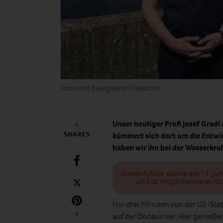
Fotocredit: Energieleben Redaktion
Unser heutiger Profi Josef Gradl
6
SHARES
kümmert sich dort um die Entw
haben wir ihn bei der Wasserkra
Dieser Artikel wurde am 11. Jun
und ist möglicherweise nic
Nur drei Minuten von der U2-Stat
6
auf der Donauinsel. Hier genie