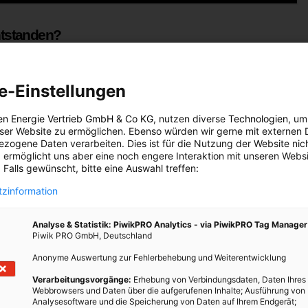
entstanden?
 Gemeinschaftsprojekt von Wien Energie und der MA45 für Wiener
eldern der Europäischen Union gefördert. Die dahinterstehende
e-Einstellungen
e ein geniales Hochwasserschutzsystem ist, Wien vor großem
tzten Hochwässern 2002 und 2012. Dieses System braucht einen
en Energie Vertrieb GmbH & Co KG
, nutzen diverse
Technologien
, um
er bei der Wehranlage 1 besteht ein Höhenunterschied von
eser Website zu ermöglichen. Ebenso würden wir gerne mit externen 
efälle kann elektrisch genutzt werden. Das passiert in unserer
zogene Daten verarbeiten. Dies ist für die Nutzung der Website nic
 ermöglicht uns aber eine noch engere Interaktion mit unseren Websi
 Falls gewünscht, bitte eine Auswahl treffen:
zinformation
Analyse & Statistik: PiwikPRO Analytics - via PiwikPRO Tag Manager
Piwik PRO GmbH, Deutschland
Anonyme Auswertung zur Fehlerbehebung und Weiterentwicklung
Verarbeitungsvorgänge:
Erhebung von Verbindungsdaten, Daten Ihres
Webbrowsers und Daten über die aufgerufenen Inhalte; Ausführung von
Analysesoftware und die Speicherung von Daten auf Ihrem Endgerät;