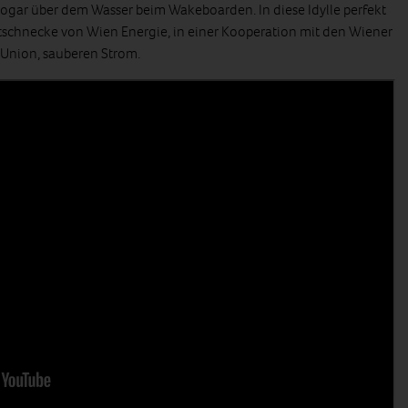
sogar über dem Wasser beim Wakeboarden. In diese Idylle perfekt
aftschnecke von Wien Energie, in einer Kooperation mit den Wiener
Union, sauberen Strom.