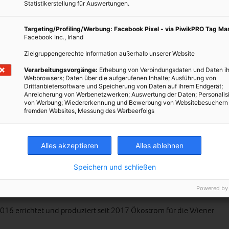
Statistikerstellung für Auswertungen.
Targeting/Profiling/Werbung: Facebook Pixel - via PiwikPRO Tag M
Facebook Inc., Irland
Zielgruppengerechte Information außerhalb unserer Website
Verarbeitungsvorgänge:
Erhebung von Verbindungsdaten und Daten ih
Webbrowsers; Daten über die aufgerufenen Inhalte; Ausführung von
Drittanbietersoftware und Speicherung von Daten auf ihrem Endgerät;
Anreicherung von Werbenetzwerken; Auswertung der Daten; Personalis
von Werbung; Wiedererkennung und Bewerbung von Websitebesuchern
fremden Websites, Messung des Werbeerfolgs
Alles akzeptieren
Alles ablehnen
bevoll „Schneckerl“ genannt. Fotocredit: Energieleben Redaktion
Speichern und schließen
Powered by
kraftschnecke im Einsatz?
16 errichtet und produziert seit 2017 Ökostrom für die Wiener