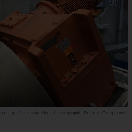
r erzeugte Strom in das Wiener Netz eingespeist. Fotocredit: Energieleben