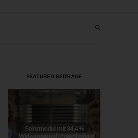
FEATURED BEITRÄGE
Solarmodul mit 34,4 %
LOOP
Wirkungsgrad: Fraunhofer
München