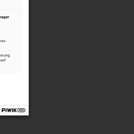
anager
res
ierung
 auf