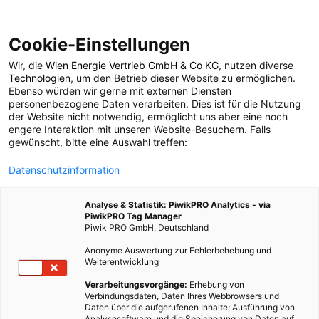
Cookie-Einstellungen
Wir, die
Wien Energie Vertrieb GmbH & Co KG
, nutzen diverse
ERNÄHRUNG
TECH
Technologien
, um den Betrieb dieser Website zu ermöglichen.
Ebenso würden wir gerne mit externen Diensten
Roboter ziehen Salat
personenbezogene Daten verarbeiten. Dies ist für die Nutzung
der Website nicht notwendig, ermöglicht uns aber eine noch
engere Interaktion mit unseren Website-Besuchern. Falls
gewünscht, bitte eine Auswahl treffen:
4. NOVEMBER 2015
2 MINUTEN LESEZEIT
Datenschutzinformation
Analyse & Statistik: PiwikPRO Analytics - via
PiwikPRO Tag Manager
Piwik PRO GmbH, Deutschland
Anonyme Auswertung zur Fehlerbehebung und
Weiterentwicklung
Verarbeitungsvorgänge:
Erhebung von
Verbindungsdaten, Daten Ihres Webbrowsers und
Daten über die aufgerufenen Inhalte; Ausführung von
Analysesoftware und die Speicherung von Daten auf