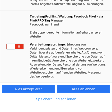
Ihrem Endgerät; Statistikerstellung für Auswertungen.
Targeting/Profiling/Werbung: Facebook Pixel - via
PiwikPRO Tag Manager
Facebook Inc., Irland
Spread Indoor Farm © Spread
Zielgruppengerechte Information außerhalb unserer
Website
Die erste voll automatisierte Gärtnerei soll 2017 in Japan die
Verarbeitungsvorgänge:
Erhebung von
Verbindungsdaten und Daten ihres Webbrowsers;
Salatproduktion aufnehmen.
Daten über die aufgerufenen Inhalte; Ausführung von
Drittanbietersoftware und Speicherung von Daten auf
ihrem Endgerät; Anreicherung von Werbenetzwerken;
Dieser Artikel wurde am 4. November 2015 veröffentlicht
Auswertung der Daten; Personalisierung von Werbung;
und ist möglicherweise nicht mehr aktuell!
Wiedererkennung und Bewerbung von
Websitebesuchern auf fremden Websites, Messung
des Werbeerfolgs
Ich komme aus einer
Wiener Gärtner
familie. Als Kind
bauten meine Großeltern Gemüse an im Glashaus oder am
Alles akzeptieren
Alles ablehnen
Freiland, zogen im Frühjahr Setzlinge und pflanzten sie
händisch aus. Immer verschiedenes Gemüse, um
Speichern und schließen
Preisunterschiede beim Verkauf abfedern zu können. Geliefert
wurde an die
LGV
, Österreichs größtem Anbieter von