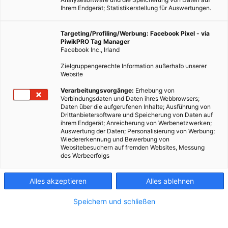
Ihrem Endgerät; Statistikerstellung für Auswertungen.
Targeting/Profiling/Werbung: Facebook Pixel - via
PiwikPRO Tag Manager
Facebook Inc., Irland
Zielgruppengerechte Information außerhalb unserer
Website
Fotocredit: Pixabay/JESHOOTS-com
Verarbeitungsvorgänge:
Erhebung von
Verbindungsdaten und Daten ihres Webbrowsers;
Daten über die aufgerufenen Inhalte; Ausführung von
Säfte erfreuen sich schon seit langer Zeit großer Beliebtheit.
Drittanbietersoftware und Speicherung von Daten auf
ihrem Endgerät; Anreicherung von Werbenetzwerken;
Doch nicht immer sind die Säfte, die wir konsumieren gesund
Auswertung der Daten; Personalisierung von Werbung;
und boosten unseren Organismus.
Wiedererkennung und Bewerbung von
Websitebesuchern auf fremden Websites, Messung
des Werbeerfolgs
Dieser Artikel wurde am 25. März 2021 veröffentlicht
und ist möglicherweise nicht mehr aktuell!
Alles akzeptieren
Alles ablehnen
Wenn es um Säfte geht, dann ist der Spitzenreiter, der uns
Speichern und schließen
sofort in den Sinn kommt mit Sicherheit der Orangensaft.
Gerne zum Frühstück oder als Vitaminbooster gesehen, darf er