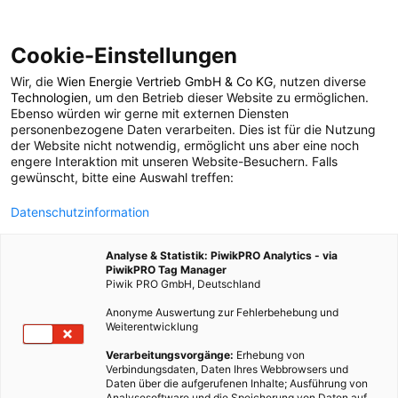
Cookie-Einstellungen
Wir, die
Wien Energie Vertrieb GmbH & Co KG
, nutzen diverse
LEBEN
ERNÄHRUNG
Technologien
, um den Betrieb dieser Website zu ermöglichen.
Ebenso würden wir gerne mit externen Diensten
So ein Saftladen –
personenbezogene Daten verarbeiten. Dies ist für die Nutzung
der Website nicht notwendig, ermöglicht uns aber eine noch
engere Interaktion mit unseren Website-Besuchern. Falls
gesunde Säfte
gewünscht, bitte eine Auswahl treffen:
Datenschutzinformation
25. MÄRZ 2021
3 MINUTEN LESEZEIT
Analyse & Statistik: PiwikPRO Analytics - via
PiwikPRO Tag Manager
Piwik PRO GmbH, Deutschland
Anonyme Auswertung zur Fehlerbehebung und
Weiterentwicklung
Verarbeitungsvorgänge:
Erhebung von
Verbindungsdaten, Daten Ihres Webbrowsers und
Daten über die aufgerufenen Inhalte; Ausführung von
Analysesoftware und die Speicherung von Daten auf