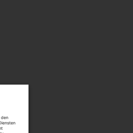
 den
Diensten
ht