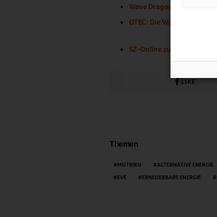
Wave Dragon: Die Kraft d
OTEC: Die Wassertemperat
SZ-Online zum Projekt Mut
LIKE
Themen
MUTRIKU
ALTERNATIVE ENERGIE
EVE
ERNEUERBARE ENERGIE