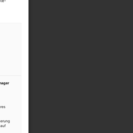
te-
anager
res
ierung
 auf