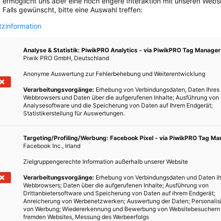
 ermöglicht uns aber eine noch engere Interaktion mit unseren Websi
 Falls gewünscht, bitte eine Auswahl treffen:
klärt, dass die Gesamtkosten des Projektes bei 6,7 Millionen Euro
zinformation
einungen über zukünftige Entwicklungen in der Wellenkraft
Analyse & Statistik: PiwikPRO Analytics - via PiwikPRO Tag Manager
ass rein theoretisch ein Drittel des Strombedarfs der
Piwik PRO GmbH, Deutschland
tmeere gedeckt werden könnte. Andererseits gibt es skeptische
Anonyme Auswertung zur Fehlerbehebung und Weiterentwicklung
eise für den Erfolg der Wellenkraft fordern. Unabhängig von der
 bereits weitere Pläne für ähnliche Projekte, zum Beispiel in
Verarbeitungsvorgänge:
Erhebung von Verbindungsdaten, Daten Ihres
Webbrowsers und Daten über die aufgerufenen Inhalte; Ausführung von
ößeren Dimensionen gedacht wird als in Spanien: Die Leistung des
Analysesoftware und die Speicherung von Daten auf Ihrem Endgerät;
soll mit vier Megawatt gleich mehr als das Dreizehnfache
Statistikerstellung für Auswertungen.
Targeting/Profiling/Werbung: Facebook Pixel - via PiwikPRO Tag M
Energie aus dem Meer:
Facebook Inc., Irland
Zielgruppengerechte Information außerhalb unserer Website
 Küstennähe
Verarbeitungsvorgänge:
Erhebung von Verbindungsdaten und Daten ih
unft?
Webbrowsers; Daten über die aufgerufenen Inhalte; Ausführung von
Drittanbietersoftware und Speicherung von Daten auf ihrem Endgerät;
k
Anreicherung von Werbenetzwerken; Auswertung der Daten; Personalis
von Werbung; Wiedererkennung und Bewerbung von Websitebesuchern
fremden Websites, Messung des Werbeerfolgs