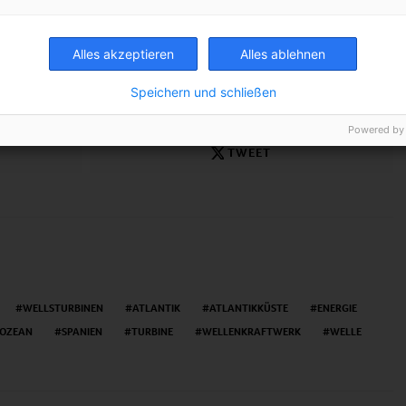
er Meereswogen
ur anzapfen
Alles akzeptieren
Alles ablehnen
riku
Speichern und schließen
Powered by
TWEET
WELLSTURBINEN
ATLANTIK
ATLANTIKKÜSTE
ENERGIE
OZEAN
SPANIEN
TURBINE
WELLENKRAFTWERK
WELLE