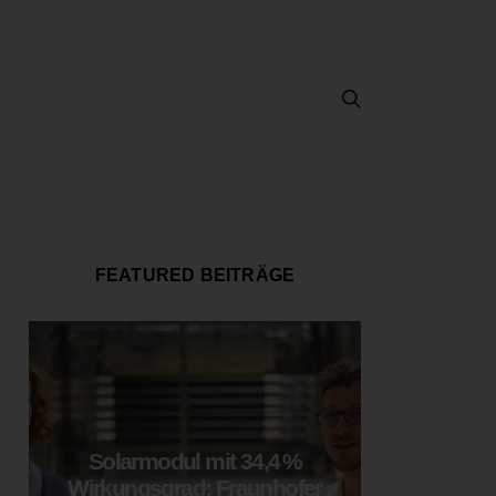
FEATURED BEITRÄGE
Solarmodul mit 34,4 %
LOOP
Wirkungsgrad: Fraunhofer
München