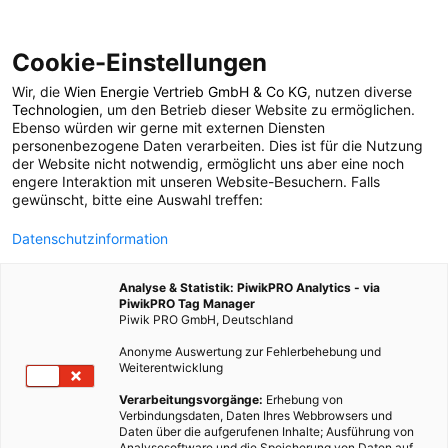
Cookie-Einstellungen
Wir, die
Wien Energie Vertrieb GmbH & Co KG
, nutzen diverse
POSTS BY TAG
Technologien
, um den Betrieb dieser Website zu ermöglichen.
Ebenso würden wir gerne mit externen Diensten
Bienen erhalten
personenbezogene Daten verarbeiten. Dies ist für die Nutzung
der Website nicht notwendig, ermöglicht uns aber eine noch
engere Interaktion mit unseren Website-Besuchern. Falls
gewünscht, bitte eine Auswahl treffen:
3 BEITRÄGE
Datenschutzinformation
Analyse & Statistik: PiwikPRO Analytics - via
PiwikPRO Tag Manager
Piwik PRO GmbH, Deutschland
Anonyme Auswertung zur Fehlerbehebung und
Weiterentwicklung
Verarbeitungsvorgänge:
Erhebung von
Verbindungsdaten, Daten Ihres Webbrowsers und
Daten über die aufgerufenen Inhalte; Ausführung von
Analysesoftware und die Speicherung von Daten auf