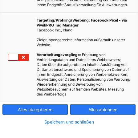
Ihrem Endgerät; Statistikerstellung für Auswertungen.
Targeting/Profiling/Werbung: Facebook Pixel - via
PiwikPRO Tag Manager
Facebook Inc., Irland
TECH
Zielgruppengerechte Information außerhalb unserer
Mit dem Flügel im Wind
Website
6. JULI 2012
VON
ENERGIELEBEN REDAKTION
Verarbeitungsvorgänge:
Erhebung von
Verbindungsdaten und Daten ihres Webbrowsers;
Im Bereich der Windenergie tun sich aktuell vermehrt
Daten über die aufgerufenen Inhalte; Ausführung von
Drittanbietersoftware und Speicherung von Daten auf
Innovationen auf. Alternativen zu traditionellen Turbinen
ihrem Endgerät; Anreicherung von Werbenetzwerken;
werden entwickelt, die in höheren Lagen konstant stärkere
Auswertung der Daten; Personalisierung von Werbung;
Wiedererkennung und Bewerbung von
Winde ausnützen können. Makani Power hat nun einen…
Websitebesuchern auf fremden Websites, Messung
des Werbeerfolgs
BEITRAG ANSEHEN
Alles akzeptieren
Alles ablehnen
TEILEN
Speichern und schließen