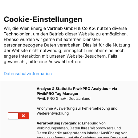
Cookie-Einstellungen
Wir, die
Wien Energie Vertrieb GmbH & Co KG
, nutzen diverse
POSTS BY TAG
Technologien
, um den Betrieb dieser Website zu ermöglichen.
Ebenso würden wir gerne mit externen Diensten
green energy
personenbezogene Daten verarbeiten. Dies ist für die Nutzung
der Website nicht notwendig, ermöglicht uns aber eine noch
engere Interaktion mit unseren Website-Besuchern. Falls
gewünscht, bitte eine Auswahl treffen:
5 BEITRÄGE
Datenschutzinformation
Analyse & Statistik: PiwikPRO Analytics - via
PiwikPRO Tag Manager
Piwik PRO GmbH, Deutschland
Anonyme Auswertung zur Fehlerbehebung und
Weiterentwicklung
Verarbeitungsvorgänge:
Erhebung von
Verbindungsdaten, Daten Ihres Webbrowsers und
Daten über die aufgerufenen Inhalte; Ausführung von
Analysesoftware und die Speicherung von Daten auf