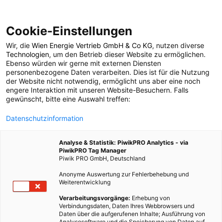
Cookie-Einstellungen
Wir, die
Wien Energie Vertrieb GmbH & Co KG
, nutzen diverse
POSTS BY TAG
Technologien
, um den Betrieb dieser Website zu ermöglichen.
Ebenso würden wir gerne mit externen Diensten
heilpflanze
personenbezogene Daten verarbeiten. Dies ist für die Nutzung
der Website nicht notwendig, ermöglicht uns aber eine noch
engere Interaktion mit unseren Website-Besuchern. Falls
gewünscht, bitte eine Auswahl treffen:
5 BEITRÄGE
Datenschutzinformation
Analyse & Statistik: PiwikPRO Analytics - via
PiwikPRO Tag Manager
Piwik PRO GmbH, Deutschland
Anonyme Auswertung zur Fehlerbehebung und
Weiterentwicklung
Verarbeitungsvorgänge:
Erhebung von
Verbindungsdaten, Daten Ihres Webbrowsers und
Daten über die aufgerufenen Inhalte; Ausführung von
Analysesoftware und die Speicherung von Daten auf