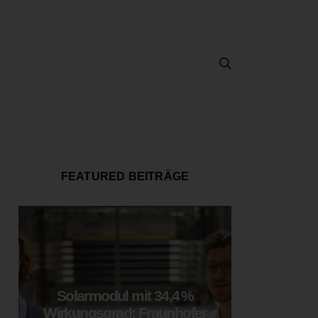
FEATURED BEITRÄGE
Solarmodul mit 34,4 %
LOOP
Wirkungsgrad: Fraunhofer
München