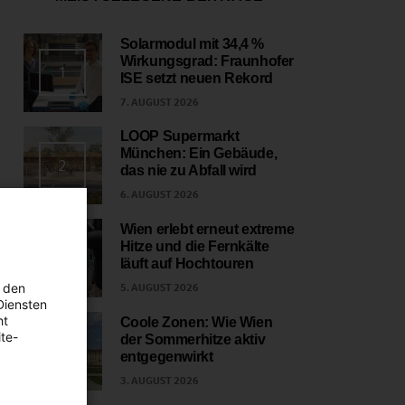
Solarmodul mit 34,4 %
Wirkungsgrad: Fraunhofer
1
ISE setzt neuen Rekord
7. AUGUST 2026
LOOP Supermarkt
München: Ein Gebäude,
2
das nie zu Abfall wird
6. AUGUST 2026
Wien erlebt erneut extreme
Hitze und die Fernkälte
3
läuft auf Hochtouren
 den
5. AUGUST 2026
Diensten
ht
Coole Zonen: Wie Wien
te-
der Sommerhitze aktiv
4
entgegenwirkt
3. AUGUST 2026