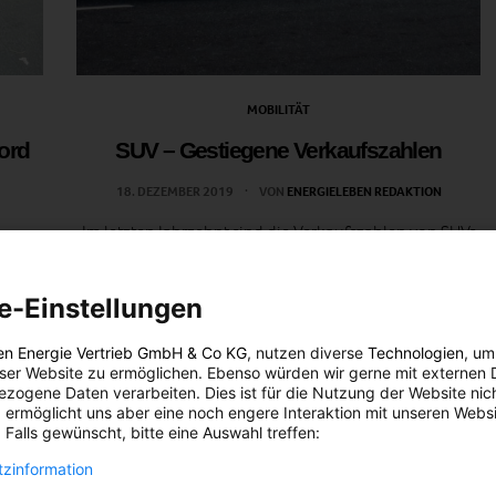
MOBILITÄT
ord
SUV – Gestiegene Verkaufszahlen
18. DEZEMBER 2019
VON
ENERGIELEBEN REDAKTION
Im letzten Jahrzehnt sind die Verkaufszahlen von SUVs
ber
enorm gestiegen, mit ihnen leider auch die
ischer
Treibhausgasemissionen.
e-Einstellungen
rund.
BEITRAG ANSEHEN
en Energie Vertrieb GmbH & Co KG
, nutzen diverse
Technologien
, um
eser Website zu ermöglichen. Ebenso würden wir gerne mit externen 
zogene Daten verarbeiten. Dies ist für die Nutzung der Website nic
TEILEN
 ermöglicht uns aber eine noch engere Interaktion mit unseren Websi
 Falls gewünscht, bitte eine Auswahl treffen:
zinformation