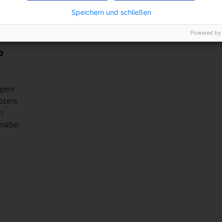
BEITRAG ANSEHEN
Speichern und schließen
Powered by
TEILEN
o
ngern
ozent
m
emäßer