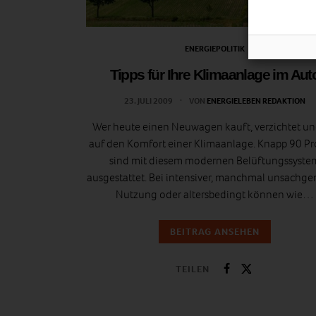
ENERGIEPOLITIK
Tipps für Ihre Klimaanlage im Aut
23. JULI 2009
VON
ENERGIELEBEN REDAKTION
Wer heute einen Neuwagen kauft, verzichtet u
auf den Komfort einer Klimaanlage. Knapp 90 Pr
sind mit diesem modernen Belüftungssyste
ausgestattet. Bei intensiver, manchmal unsachg
Nutzung oder altersbedingt können wie…
BEITRAG ANSEHEN
TEILEN