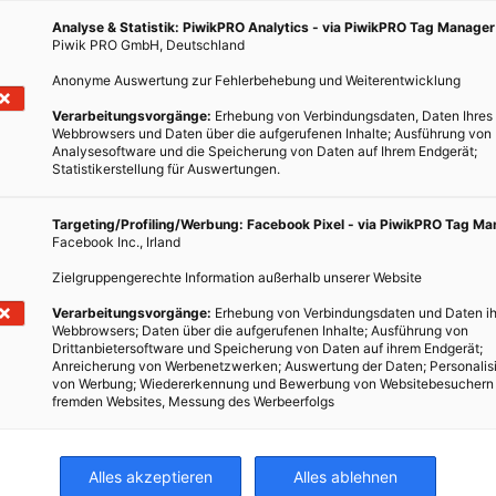
Analyse & Statistik: PiwikPRO Analytics - via PiwikPRO Tag Manager
Piwik PRO GmbH, Deutschland
Anonyme Auswertung zur Fehlerbehebung und Weiterentwicklung
Verarbeitungsvorgänge:
Erhebung von Verbindungsdaten, Daten Ihres
Webbrowsers und Daten über die aufgerufenen Inhalte; Ausführung von
Analysesoftware und die Speicherung von Daten auf Ihrem Endgerät;
Statistikerstellung für Auswertungen.
Targeting/Profiling/Werbung: Facebook Pixel - via PiwikPRO Tag M
MOBILITÄT
Facebook Inc., Irland
Autobranche: Ein Rekordjahr 2011
Zielgruppengerechte Information außerhalb unserer Website
27. DEZEMBER 2011
VON
ENERGIELEBEN REDAKTION
Verarbeitungsvorgänge:
Erhebung von Verbindungsdaten und Daten ih
Webbrowsers; Daten über die aufgerufenen Inhalte; Ausführung von
Für die österreichische Automobilbranche ist 2011 ein
Drittanbietersoftware und Speicherung von Daten auf ihrem Endgerät;
Anreicherung von Werbenetzwerken; Auswertung der Daten; Personalis
ausgesprochen gutes Jahr gewesen. 330.000 Pkw-
von Werbung; Wiedererkennung und Bewerbung von Websitebesuchern
Neuzulassungen bis November, so viele wie nie zuvor,
fremden Websites, Messung des Werbeerfolgs
machen alle Krisenmeldungen vergessen. 330.000
Neuzulassungen, das bedeutet auf dem…
Alles akzeptieren
Alles ablehnen