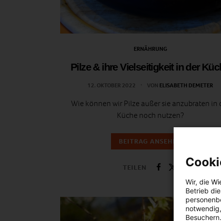
ERNÄHRUNG
Pilze & ihre Vielseitigkeit in der Kü
12. OKTOBER 2022
VON
ELISABETH DEMETER
Wie können wir Pilze außer sie anzubraten in 
Küche noch nutzen?
BEITRAG ANSEHEN
Cooki
TEILEN
Wir, die
Wi
Betrieb di
personenbe
notwendig,
Besuchern.