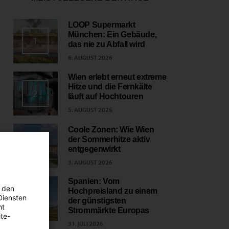
LOOP Supermarkt
München: Ein Gebäude,
1
das nie zu Abfall wird
6. AUGUST 2026
Wien erlebt erneut extreme
Hitze und die Fernkälte
2
läuft auf Hochtouren
5. AUGUST 2026
Coole Zonen: Wie Wien
der Sommerhitze aktiv
3
entgegenwirkt
3. AUGUST 2026
Spanien: Vom
 den
Hochpreisland zu einem
4
Diensten
der günstigsten
ht
Strommärkte Europas
te-
31. JULI 2026