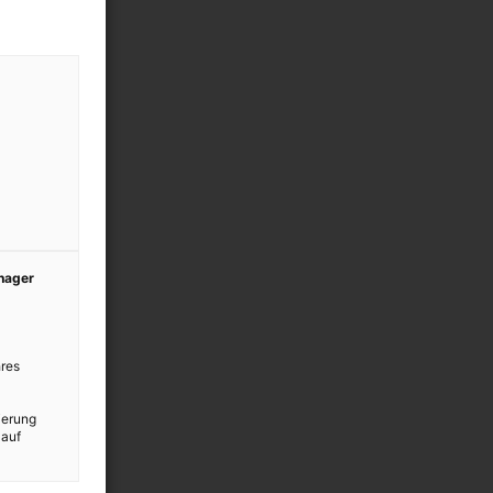
anager
res
ierung
 auf