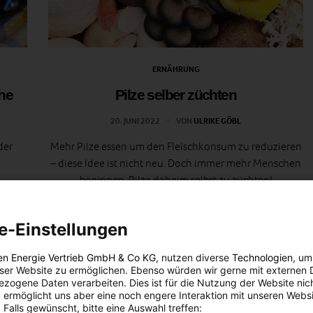
ERNÄHRUNG
che
Pilze selber züchten
20. JUNI 2022
VON
ULRIKE GÖBL
der
Mehr Pilze essen um den Fleischkonsum zu reduzieren
– diese Idee ist nicht neu. Doch immer mehr Menschen
beginnen, Pilze daheim selbst zu züchten!
BEITRAG ANSEHEN
e-Einstellungen
TEILEN
en Energie Vertrieb GmbH & Co KG
, nutzen diverse
Technologien
, um
eser Website zu ermöglichen. Ebenso würden wir gerne mit externen 
zogene Daten verarbeiten. Dies ist für die Nutzung der Website nic
 ermöglicht uns aber eine noch engere Interaktion mit unseren Websi
 Falls gewünscht, bitte eine Auswahl treffen: