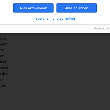
Alles akzeptieren
Alles ablehnen
 Wie
Speichern und schließen
Powered by
auch.
egend,
cht
von
 mehr
xerei
k des
ne
rofi