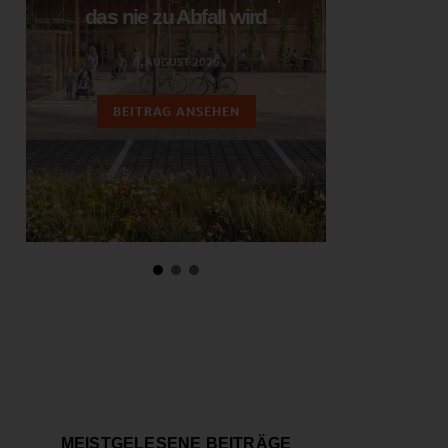
das nie zu Abfall wird
ent
6. AUGUST 2026
3.
BEITRAG ANSEHEN
BEIT
MEISTGELESENE BEITRÄGE