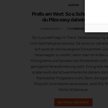
GARTEN
Profis am Wort: So a Schwammerl?
du Pilze easy daheim anbaust
8. JANUAR 2021
VON
ENERGIELEBEN REDAKTION
Do it yourself liegt im Trend. Selbstversorgung 
Und Nachhaltigkeit sowieso. Da ist es nur naheli
sich auch an die hauseigene Schwammerl-Zu
heranwagen zu wollen, wenn man im Anbau 
Mikrogreens und Sprossen am Fensterbrett nicht
genügend Herausforderung sieht. Eine große He
ist aber auch die Schwammerlernte daheim dan
Waldviertler Pilzgartens nicht. Denn die eige
Pilzzucht ist einfacher als erwartet, weiß Pilz-P
Moritz Wildenauer.
BEITRAG ANSEHEN