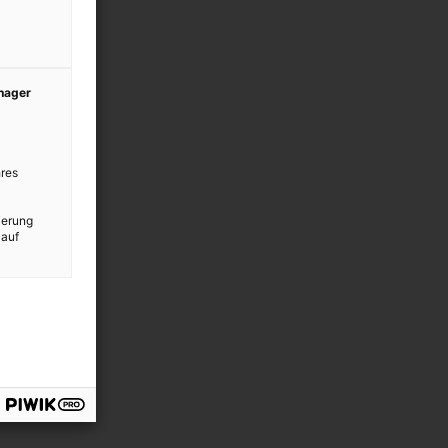
anager
res
ierung
 auf