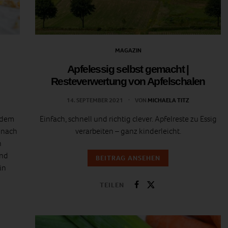
MAGAZIN
Apfelessig selbst gemacht |
Resteverwertung von Apfelschalen
14. SEPTEMBER 2021
VON
MICHAELA TITZ
edem
Einfach, schnell und richtig clever. Apfelreste zu Essig
 nach
verarbeiten – ganz kinderleicht.
n
und
BEITRAG ANSEHEN
in
TEILEN