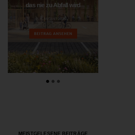
das nie zu Abfall wird
ent
6. AUGUST 2026
3.
BEITRAG ANSEHEN
BEIT
MEISTGELESENE BEITRÄGE