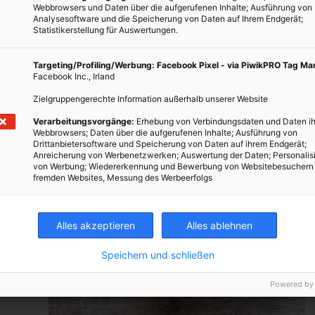
Webbrowsers und Daten über die aufgerufenen Inhalte; Ausführung von
Analysesoftware und die Speicherung von Daten auf Ihrem Endgerät;
Statistikerstellung für Auswertungen.
ERNÄHRUNG
Ist das noch gut, oder kann das weg?
Targeting/Profiling/Werbung: Facebook Pixel - via PiwikPRO Tag M
Facebook Inc., Irland
22. APRIL 2021
VON
ULRIKE
Zielgruppengerechte Information außerhalb unserer Website
Über sechs Milliarden Tonnen Lebensmittel landen
Verarbeitungsvorgänge:
Erhebung von Verbindungsdaten und Daten ih
al
jedes Jahr im Mistkübel. Und zwar nur in privaten
Webbrowsers; Daten über die aufgerufenen Inhalte; Ausführung von
Haushalten. Vieles davon hätte man aber noch
Drittanbietersoftware und Speicherung von Daten auf ihrem Endgerät;
Anreicherung von Werbenetzwerken; Auswertung der Daten; Personalis
wunderbar verwerten und verzehren können.
von Werbung; Wiedererkennung und Bewerbung von Websitebesuchern
nnen.
fremden Websites, Messung des Werbeerfolgs
BEITRAG ANSEHEN
Alles akzeptieren
Alles ablehnen
TEILEN
Speichern und schließen
Powered by