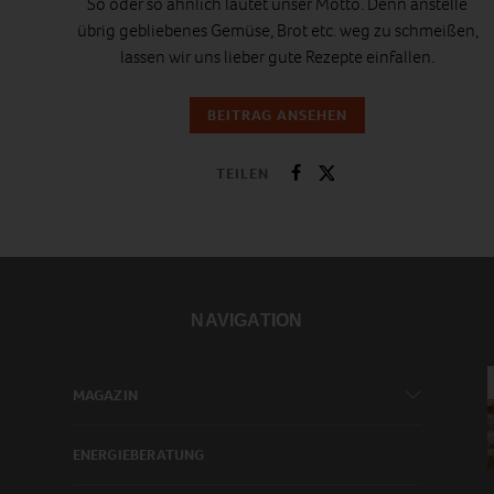
So oder so ähnlich lautet unser Motto. Denn anstelle
übrig gebliebenes Gemüse, Brot etc. weg zu schmeißen,
lassen wir uns lieber gute Rezepte einfallen.
BEITRAG ANSEHEN
TEILEN
NAVIGATION
MAGAZIN
ENERGIEBERATUNG