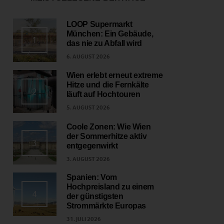
LOOP Supermarkt
München: Ein Gebäude,
1
das nie zu Abfall wird
6. AUGUST 2026
Wien erlebt erneut extreme
Hitze und die Fernkälte
2
läuft auf Hochtouren
5. AUGUST 2026
Coole Zonen: Wie Wien
der Sommerhitze aktiv
3
entgegenwirkt
3. AUGUST 2026
Spanien: Vom
Hochpreisland zu einem
4
der günstigsten
Strommärkte Europas
31. JULI 2026