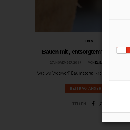
LEBEN
Bauen mit „entsorgtem“ Baumateri
27. NOVEMBER 2019
VON
ELISABETH DEMETER
Wie wir Wegwerf-Baumaterial kreativ nutzen kö
BEITRAG ANSEHEN
TEILEN