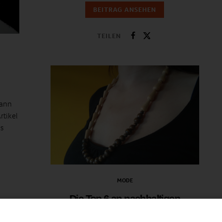
BEITRAG ANSEHEN
TEILEN
kann
rtikel
s
MODE
Die Top 6 an nachhaltigen
Schmuckstücken