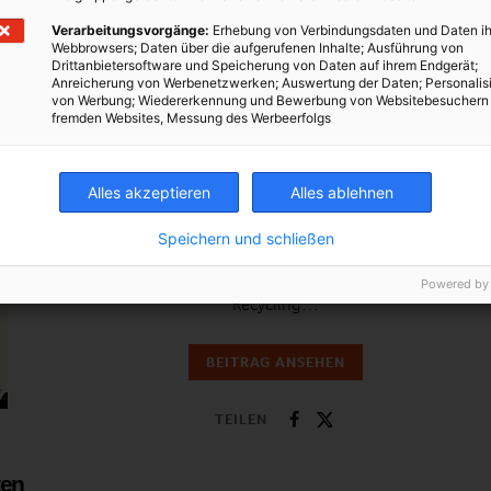
und…
Verarbeitungsvorgänge:
Erhebung von Verbindungsdaten und Daten ih
Webbrowsers; Daten über die aufgerufenen Inhalte; Ausführung von
LEBEN
Drittanbietersoftware und Speicherung von Daten auf ihrem Endgerät;
Anreicherung von Werbenetzwerken; Auswertung der Daten; Personalis
Kunststoff: Aus diesem Stoff wird Kunst
von Werbung; Wiedererkennung und Bewerbung von Websitebesuchern
gemacht!
fremden Websites, Messung des Werbeerfolgs
2. AUGUST 2011
VON
ENERGIELEBEN REDAKTION
Alles akzeptieren
Alles ablehnen
Wenn man an PET-Flaschen denkt, drängt sich einem
oft die Vorstellung von leeren Kunststoff-Flaschen auf,
Speichern und schließen
die unschön auf Wiesen oder am Straßenrand
herumliegen. Vielleicht denkt man aber auch an
Powered by
Recycling…
BEITRAG ANSEHEN
TEILEN
ten