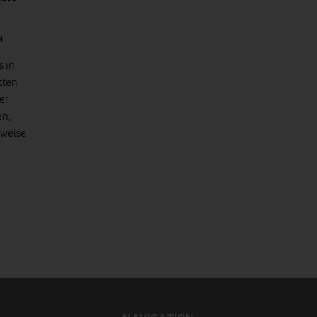
N
s in
tten
er
en,
nweise