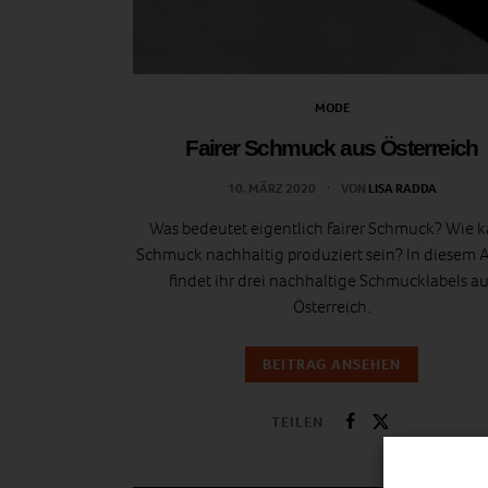
MODE
Fairer Schmuck aus Österreich
10. MÄRZ 2020
VON
LISA RADDA
Was bedeutet eigentlich fairer Schmuck? Wie 
Schmuck nachhaltig produziert sein? In diesem A
findet ihr drei nachhaltige Schmucklabels au
Österreich.
BEITRAG ANSEHEN
TEILEN