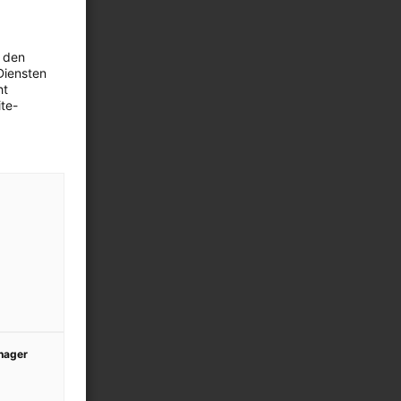
 den
Diensten
ht
te-
anager