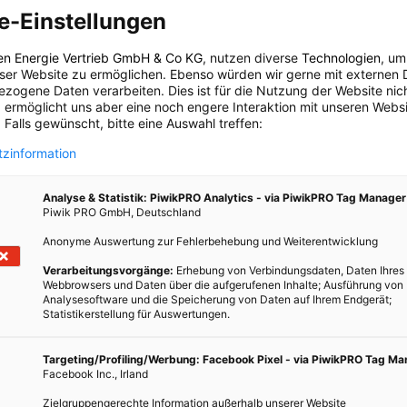
24. JANUAR 2014
VON
ENERGIELEBEN REDAKTION
e-Einstellungen
Schmuckstücke, die nachhaltig sind? Geht das? Ja! Und
en Energie Vertrieb GmbH & Co KG
, nutzen diverse
Technologien
, um
zwar in den unterschiedlichsten Ausführungen und
eser Website zu ermöglichen. Ebenso würden wir gerne mit externen 
Interpretationen.
zogene Daten verarbeiten. Dies ist für die Nutzung der Website nic
 ermöglicht uns aber eine noch engere Interaktion mit unseren Websi
 Falls gewünscht, bitte eine Auswahl treffen:
BEITRAG ANSEHEN
zinformation
TEILEN
Analyse & Statistik: PiwikPRO Analytics - via PiwikPRO Tag Manager
Piwik PRO GmbH, Deutschland
Anonyme Auswertung zur Fehlerbehebung und Weiterentwicklung
Verarbeitungsvorgänge:
Erhebung von Verbindungsdaten, Daten Ihres
Webbrowsers und Daten über die aufgerufenen Inhalte; Ausführung von
Analysesoftware und die Speicherung von Daten auf Ihrem Endgerät;
Statistikerstellung für Auswertungen.
anten
Targeting/Profiling/Werbung: Facebook Pixel - via PiwikPRO Tag M
flikte
Facebook Inc., Irland
 frei
Zielgruppengerechte Information außerhalb unserer Website