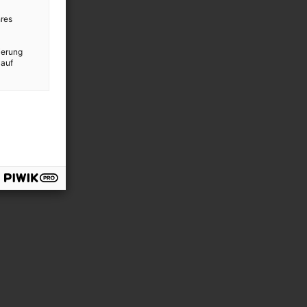
res
ierung
 auf