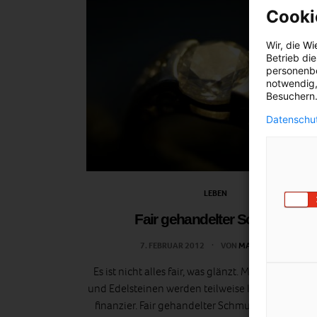
Cooki
Wir, die
Wi
Betrieb di
personenbe
notwendig,
Besuchern.
Datenschut
LEBEN
Fair gehandelter Schmuck
7. FEBRUAR 2012
VON
MARTINA LIEL
Es ist nicht alles fair, was glänzt. Mit Gold, Diam
und Edelsteinen werden teilweise Kriege und Kon
finanzier. Fair gehandelter Schmuck dagegen ist