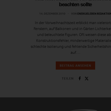
beachten sollte
14. DEZEMBER 2010
VON
ENERGIELEBEN REDAKTIO
In der Vorweihnachtszeit erblickt man vielerort
Fenstern, auf Balkonen und in Gärten Lichterke
und beleuchtete Figuren. Oft weisen diese ab
Konstruktionsfehler, minderwertige Materiali
schlechte Isolierung und fehlende Sicherheitshi
auf.…
BEITRAG ANSEHEN
TEILEN