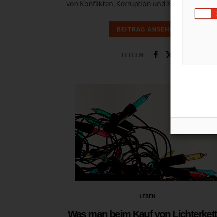
von Konflikten, Korruption und Kinderarbeit 
BEITRAG ANSEHEN
TEILEN
LEBEN
Was man beim Kauf von Lichterket