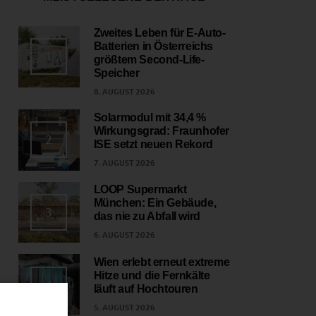
Zweites Leben für E-Auto-
Batterien in Österreichs
1
größtem Second-Life-
Speicher
8. AUGUST 2026
Solarmodul mit 34,4 %
Wirkungsgrad: Fraunhofer
2
ISE setzt neuen Rekord
7. AUGUST 2026
LOOP Supermarkt
München: Ein Gebäude,
3
das nie zu Abfall wird
6. AUGUST 2026
Wien erlebt erneut extreme
Hitze und die Fernkälte
4
läuft auf Hochtouren
5. AUGUST 2026