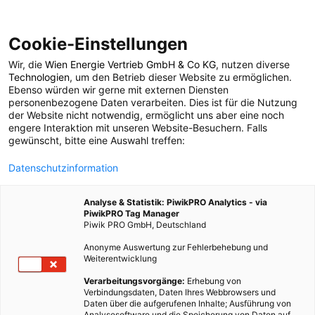
Cookie-Einstellungen
Wir, die
Wien Energie Vertrieb GmbH & Co KG
, nutzen diverse
LEBEN
Technologien
, um den Betrieb dieser Website zu ermöglichen.
Ebenso würden wir gerne mit externen Diensten
Fair gehandelter
personenbezogene Daten verarbeiten. Dies ist für die Nutzung
der Website nicht notwendig, ermöglicht uns aber eine noch
engere Interaktion mit unseren Website-Besuchern. Falls
Schmuck
gewünscht, bitte eine Auswahl treffen:
Datenschutzinformation
7. FEBRUAR 2012
3 MINUTEN LESEZEIT
Analyse & Statistik: PiwikPRO Analytics - via
PiwikPRO Tag Manager
Piwik PRO GmbH, Deutschland
Anonyme Auswertung zur Fehlerbehebung und
Weiterentwicklung
Verarbeitungsvorgänge:
Erhebung von
Verbindungsdaten, Daten Ihres Webbrowsers und
Daten über die aufgerufenen Inhalte; Ausführung von
Analysesoftware und die Speicherung von Daten auf