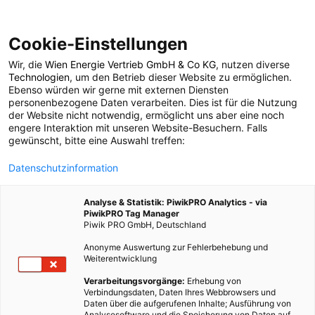
Cookie-Einstellungen
Wir, die
Wien Energie Vertrieb GmbH & Co KG
, nutzen diverse
POSTS BY TAG
Technologien
, um den Betrieb dieser Website zu ermöglichen.
Ebenso würden wir gerne mit externen Diensten
Verdunstungskälte
personenbezogene Daten verarbeiten. Dies ist für die Nutzung
der Website nicht notwendig, ermöglicht uns aber eine noch
engere Interaktion mit unseren Website-Besuchern. Falls
gewünscht, bitte eine Auswahl treffen:
6 BEITRÄGE
Datenschutzinformation
Analyse & Statistik: PiwikPRO Analytics - via
PiwikPRO Tag Manager
Piwik PRO GmbH, Deutschland
Anonyme Auswertung zur Fehlerbehebung und
Weiterentwicklung
Verarbeitungsvorgänge:
Erhebung von
Verbindungsdaten, Daten Ihres Webbrowsers und
Daten über die aufgerufenen Inhalte; Ausführung von
Analysesoftware und die Speicherung von Daten auf