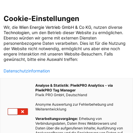
Cookie-Einstellungen
Wir, die
Wien Energie Vertrieb GmbH & Co KG
, nutzen diverse
POSTS BY TAG
Technologien
, um den Betrieb dieser Website zu ermöglichen.
Ebenso würden wir gerne mit externen Diensten
Wege zum
personenbezogene Daten verarbeiten. Dies ist für die Nutzung
der Website nicht notwendig, ermöglicht uns aber eine noch
engere Interaktion mit unseren Website-Besuchern. Falls
Minimalismus
gewünscht, bitte eine Auswahl treffen:
Datenschutzinformation
4 BEITRÄGE
Analyse & Statistik: PiwikPRO Analytics - via
PiwikPRO Tag Manager
Piwik PRO GmbH, Deutschland
Anonyme Auswertung zur Fehlerbehebung und
Weiterentwicklung
Verarbeitungsvorgänge:
Erhebung von
Verbindungsdaten, Daten Ihres Webbrowsers und
Daten über die aufgerufenen Inhalte; Ausführung von
Analysesoftware und die Speicherung von Daten auf