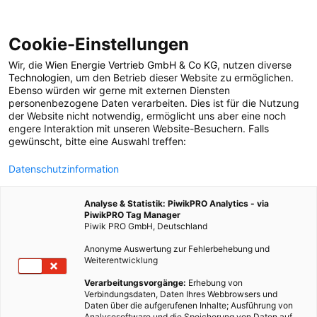
Cookie-Einstellungen
Wir, die
Wien Energie Vertrieb GmbH & Co KG
, nutzen diverse
ENERGIEPOLITIK
Technologien
, um den Betrieb dieser Website zu ermöglichen.
Ebenso würden wir gerne mit externen Diensten
Klimawandel: Wie geht
personenbezogene Daten verarbeiten. Dies ist für die Nutzung
der Website nicht notwendig, ermöglicht uns aber eine noch
engere Interaktion mit unseren Website-Besuchern. Falls
Europa mit dem
gewünscht, bitte eine Auswahl treffen:
Datenschutzinformation
Thema um?
Analyse & Statistik: PiwikPRO Analytics - via
PiwikPRO Tag Manager
28. JANUAR 2013
2 MINUTEN LESEZEIT
Piwik PRO GmbH, Deutschland
Anonyme Auswertung zur Fehlerbehebung und
Weiterentwicklung
Verarbeitungsvorgänge:
Erhebung von
Verbindungsdaten, Daten Ihres Webbrowsers und
Daten über die aufgerufenen Inhalte; Ausführung von
Analysesoftware und die Speicherung von Daten auf