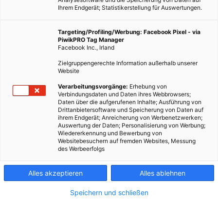
Ihrem Endgerät; Statistikerstellung für Auswertungen.
Targeting/Profiling/Werbung: Facebook Pixel - via
PiwikPRO Tag Manager
Facebook Inc., Irland
Zielgruppengerechte Information außerhalb unserer
Website
Effekte des Klimawandels sind ein Europa bereits deutlich
Verarbeitungsvorgänge:
Erhebung von
Verbindungsdaten und Daten ihres Webbrowsers;
sichtbar und die Situation wird sich verschlimmern. Diese
Daten über die aufgerufenen Inhalte; Ausführung von
Warnung hat die Europäische Umweltbehörde abgegeben.
Drittanbietersoftware und Speicherung von Daten auf
ihrem Endgerät; Anreicherung von Werbenetzwerken;
Auswertung der Daten; Personalisierung von Werbung;
Dieser Artikel wurde am 28. Januar 2013 veröffentlicht
Wiedererkennung und Bewerbung von
und ist möglicherweise nicht mehr aktuell!
Websitebesuchern auf fremden Websites, Messung
des Werbeerfolgs
Laut dem jüngsten Report von Europas Klimawächtern war das
Alles akzeptieren
Alles ablehnen
vergangene Jahrzehnt das Wärmste seit Beginn der
Aufzeichnungen.
Speichern und schließen
Deutliche Anzeichen für Klimawandel in Europa