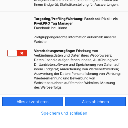
Ihrem Endgerät; Statistikerstellung für Auswertungen.
Targeting/Profiling/Werbung: Facebook Pixel - via
PiwikPRO Tag Manager
Facebook Inc., Irland
Laut einer aktuellen Studie wirkt sich Unterricht im Freien
Zielgruppengerechte Information außerhalb unserer
positiv auf das Konzentrationsvermögen und die Mitarbeit
Website
im Unterricht aus.
Verarbeitungsvorgänge:
Erhebung von
Verbindungsdaten und Daten ihres Webbrowsers;
Daten über die aufgerufenen Inhalte; Ausführung von
Dieser Artikel wurde am 26. April 2018 veröffentlicht
Drittanbietersoftware und Speicherung von Daten auf
und ist möglicherweise nicht mehr aktuell!
ihrem Endgerät; Anreicherung von Werbenetzwerken;
Auswertung der Daten; Personalisierung von Werbung;
Wiedererkennung und Bewerbung von
Mehrere Stunden täglich sollen Kinder im Unterricht in
Websitebesuchern auf fremden Websites, Messung
des Werbeerfolgs
geschlossenen Räumen stillsitzen, für viele ist das eine
Herausforderung. In manchen Schulen haben die Schüler
zumindest die Möglichkeit die Pausen im Freien zu verbringen,
Alles akzeptieren
Alles ablehnen
was sich oft positiv auf das Konzentrationsvermögen und somit
Speichern und schließen
den nachfolgenden Unterricht auswirkt. Mittlerweile gehen
sogar mehrere Studien davon aus, dass Unterricht im Freien