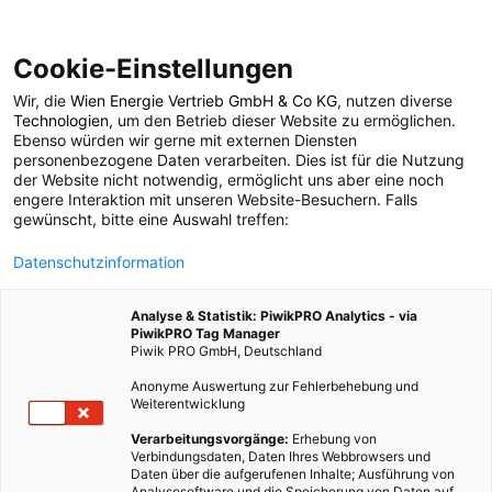
Cookie-Einstellungen
Wir, die
Wien Energie Vertrieb GmbH & Co KG
, nutzen diverse
LEBEN
Technologien
, um den Betrieb dieser Website zu ermöglichen.
Ebenso würden wir gerne mit externen Diensten
Unterricht in der Natur
personenbezogene Daten verarbeiten. Dies ist für die Nutzung
der Website nicht notwendig, ermöglicht uns aber eine noch
engere Interaktion mit unseren Website-Besuchern. Falls
gewünscht, bitte eine Auswahl treffen:
26. APRIL 2018
2 MINUTEN LESEZEIT
Datenschutzinformation
Analyse & Statistik: PiwikPRO Analytics - via
PiwikPRO Tag Manager
Piwik PRO GmbH, Deutschland
Anonyme Auswertung zur Fehlerbehebung und
Weiterentwicklung
Verarbeitungsvorgänge:
Erhebung von
Verbindungsdaten, Daten Ihres Webbrowsers und
Daten über die aufgerufenen Inhalte; Ausführung von
Analysesoftware und die Speicherung von Daten auf