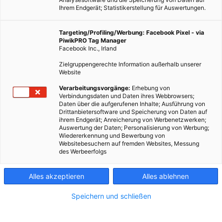
Ihrem Endgerät; Statistikerstellung für Auswertungen.
Targeting/Profiling/Werbung: Facebook Pixel - via
PiwikPRO Tag Manager
Facebook Inc., Irland
Zielgruppengerechte Information außerhalb unserer
Website
Verarbeitungsvorgänge:
Erhebung von
Verbindungsdaten und Daten ihres Webbrowsers;
8. Frühlingsrezept: Veilchenmarinade
Daten über die aufgerufenen Inhalte; Ausführung von
Drittanbietersoftware und Speicherung von Daten auf
ihrem Endgerät; Anreicherung von Werbenetzwerken;
Auswertung der Daten; Personalisierung von Werbung;
Der Frühling bringt frisches Grün in die Küche.
Wiedererkennung und Bewerbung von
Websitebesuchern auf fremden Websites, Messung
des Werbeerfolgs
Dieser Artikel wurde am 27. April 2018 veröffentlicht
und ist möglicherweise nicht mehr aktuell!
Alles akzeptieren
Alles ablehnen
Im Frühling beginnen Kräuter und Pflänzchen wieder zu
Speichern und schließen
sprießen und sorgen für Frische, Vitamine und erste Farbtupfer
am Speiseplan. Die besten Dinge liefert die Natur selber, denn