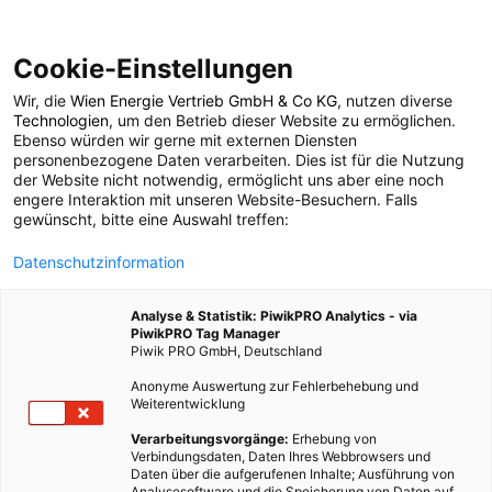
Cookie-Einstellungen
Wir, die
Wien Energie Vertrieb GmbH & Co KG
, nutzen diverse
ERNÄHRUNG
Technologien
, um den Betrieb dieser Website zu ermöglichen.
Ebenso würden wir gerne mit externen Diensten
Topliste: Die besten
personenbezogene Daten verarbeiten. Dies ist für die Nutzung
der Website nicht notwendig, ermöglicht uns aber eine noch
engere Interaktion mit unseren Website-Besuchern. Falls
Frühlingsrezepte, um
gewünscht, bitte eine Auswahl treffen:
Datenschutzinformation
fit zu bleiben
Analyse & Statistik: PiwikPRO Analytics - via
PiwikPRO Tag Manager
27. APRIL 2018
1 MINUTE LESEZEIT
Piwik PRO GmbH, Deutschland
Anonyme Auswertung zur Fehlerbehebung und
Weiterentwicklung
Verarbeitungsvorgänge:
Erhebung von
Verbindungsdaten, Daten Ihres Webbrowsers und
Daten über die aufgerufenen Inhalte; Ausführung von
Analysesoftware und die Speicherung von Daten auf