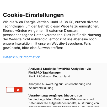
Cookie-Einstellungen
Wir, die
Wien Energie Vertrieb GmbH & Co KG
, nutzen diverse
LEBEN
Technologien
, um den Betrieb dieser Website zu ermöglichen.
Ebenso würden wir gerne mit externen Diensten
Urlaub zu Hause:
personenbezogene Daten verarbeiten. Dies ist für die Nutzung
der Website nicht notwendig, ermöglicht uns aber eine noch
engere Interaktion mit unseren Website-Besuchern. Falls
Wandern auf den
gewünscht, bitte eine Auswahl treffen:
Datenschutzinformation
Wiener Hausbergen
Analyse & Statistik: PiwikPRO Analytics - via
PiwikPRO Tag Manager
10. JULI 2018
4 MINUTEN LESEZEIT
Piwik PRO GmbH, Deutschland
Anonyme Auswertung zur Fehlerbehebung und
Weiterentwicklung
Verarbeitungsvorgänge:
Erhebung von
Verbindungsdaten, Daten Ihres Webbrowsers und
Daten über die aufgerufenen Inhalte; Ausführung von
Analysesoftware und die Speicherung von Daten auf