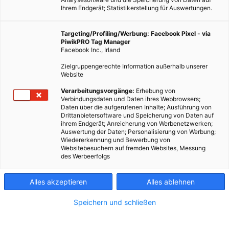
Ihrem Endgerät; Statistikerstellung für Auswertungen.
Targeting/Profiling/Werbung: Facebook Pixel - via
PiwikPRO Tag Manager
Facebook Inc., Irland
Zielgruppengerechte Information außerhalb unserer
Website
Verarbeitungsvorgänge:
Erhebung von
Verbindungsdaten und Daten ihres Webbrowsers;
Daten über die aufgerufenen Inhalte; Ausführung von
Dieser Artikel wurde am 10. Juli 2018 veröffentlicht und ist
Drittanbietersoftware und Speicherung von Daten auf
ihrem Endgerät; Anreicherung von Werbenetzwerken;
möglicherweise nicht mehr aktuell!Nach den schönsten
Auswertung der Daten; Personalisierung von Werbung;
Stadtwanderwegen in Wien und den besten Radwegen um
Wiedererkennung und Bewerbung von
Websitebesuchern auf fremden Websites, Messung
Wien, möchte ich gerne noch die niederösterreichischen
des Werbeerfolgs
Alpen…
Alles akzeptieren
Alles ablehnen
Dieser Artikel wurde am 10. Juli 2018 veröffentlicht
und ist möglicherweise nicht mehr aktuell!
Speichern und schließen
Nach den schönsten
Stadtwanderwegen in Wien
und den