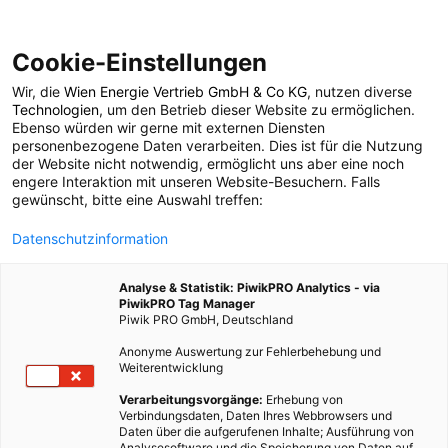
Cookie-Einstellungen
Wir, die
Wien Energie Vertrieb GmbH & Co KG
, nutzen diverse
ENERGIEBERATER
Technologien
, um den Betrieb dieser Website zu ermöglichen.
Ebenso würden wir gerne mit externen Diensten
Was kostet eine
personenbezogene Daten verarbeiten. Dies ist für die Nutzung
der Website nicht notwendig, ermöglicht uns aber eine noch
engere Interaktion mit unseren Website-Besuchern. Falls
Photovoltaik-Anlage
gewünscht, bitte eine Auswahl treffen:
Datenschutzinformation
und was bringt sie
Analyse & Statistik: PiwikPRO Analytics - via
eigentlich?
PiwikPRO Tag Manager
Piwik PRO GmbH, Deutschland
Anonyme Auswertung zur Fehlerbehebung und
29. SEPTEMBER 2015
1 MINUTE LESEZEIT
Weiterentwicklung
Verarbeitungsvorgänge:
Erhebung von
Verbindungsdaten, Daten Ihres Webbrowsers und
Daten über die aufgerufenen Inhalte; Ausführung von
Analysesoftware und die Speicherung von Daten auf