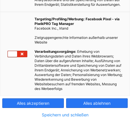
Ihrem Endgerät; Statistikerstellung für Auswertungen.
Targeting/Profiling/Werbung: Facebook Pixel - via
PiwikPRO Tag Manager
Facebook Inc., Irland
Zielgruppengerechte Information außerhalb unserer
Website
Verarbeitungsvorgänge:
Erhebung von
Verbindungsdaten und Daten ihres Webbrowsers;
Daten über die aufgerufenen Inhalte; Ausführung von
Drittanbietersoftware und Speicherung von Daten auf
ihrem Endgerät; Anreicherung von Werbenetzwerken;
Auswertung der Daten; Personalisierung von Werbung;
Dieser Artikel wurde am 29. September 2015 veröffentlicht
Wiedererkennung und Bewerbung von
Websitebesuchern auf fremden Websites, Messung
und ist möglicherweise nicht mehr aktuell!Aktuelle Preise für
des Werbeerfolgs
eine 5kWp-Anlage bewegen sich bei ca. 9.500€ inklusive
Montage ohne Förderungen. Im Osten Österreichs…
Alles akzeptieren
Alles ablehnen
Dieser Artikel wurde am 29. September 2015
Speichern und schließen
veröffentlicht
und ist möglicherweise nicht mehr aktuell!