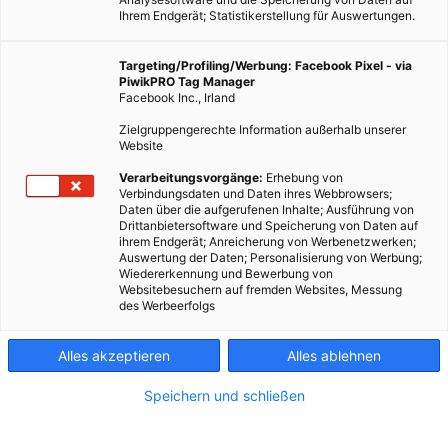
Ihrem Endgerät; Statistikerstellung für Auswertungen.
Targeting/Profiling/Werbung: Facebook Pixel - via
PiwikPRO Tag Manager
Facebook Inc., Irland
Zielgruppengerechte Information außerhalb unserer
Website
Was passiert mit dem Müll in Wien? Eine Frage, die mir immer
Verarbeitungsvorgänge:
Erhebung von
Verbindungsdaten und Daten ihres Webbrowsers;
wieder gestellt wird, die aber relativ einfach zu beantworten
Daten über die aufgerufenen Inhalte; Ausführung von
ist.
Drittanbietersoftware und Speicherung von Daten auf
ihrem Endgerät; Anreicherung von Werbenetzwerken;
Auswertung der Daten; Personalisierung von Werbung;
Dieser Artikel wurde am 4. Mai 2018 veröffentlicht
Wiedererkennung und Bewerbung von
und ist möglicherweise nicht mehr aktuell!
Websitebesuchern auf fremden Websites, Messung
des Werbeerfolgs
Nach meinem Umzug nach Wien war eine der ersten größeren
Alles akzeptieren
Alles ablehnen
Veränderungen die Mülltrennung. In Wien wird der Müll völlig
anders getrennt und entsorgt, als in Graz. Es herrscht ein völlig
Speichern und schließen
anderes System, das vielmehr auf Energiegewinnung beruht,
als auf reiner Entsorgung. Ich habe mir einen kleinen Überblick