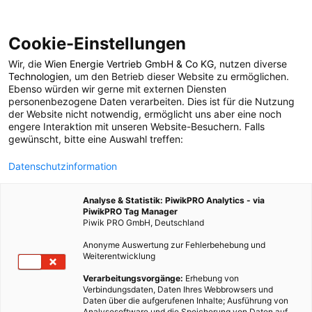
Cookie-Einstellungen
Wir, die
Wien Energie Vertrieb GmbH & Co KG
, nutzen diverse
LEBEN
Technologien
, um den Betrieb dieser Website zu ermöglichen.
Ebenso würden wir gerne mit externen Diensten
Was passiert mit
personenbezogene Daten verarbeiten. Dies ist für die Nutzung
der Website nicht notwendig, ermöglicht uns aber eine noch
engere Interaktion mit unseren Website-Besuchern. Falls
unserem Müll in Wien?
gewünscht, bitte eine Auswahl treffen:
Datenschutzinformation
4. MAI 2018
5 MINUTEN LESEZEIT
Analyse & Statistik: PiwikPRO Analytics - via
PiwikPRO Tag Manager
Piwik PRO GmbH, Deutschland
Anonyme Auswertung zur Fehlerbehebung und
Weiterentwicklung
Verarbeitungsvorgänge:
Erhebung von
Verbindungsdaten, Daten Ihres Webbrowsers und
Daten über die aufgerufenen Inhalte; Ausführung von
Analysesoftware und die Speicherung von Daten auf