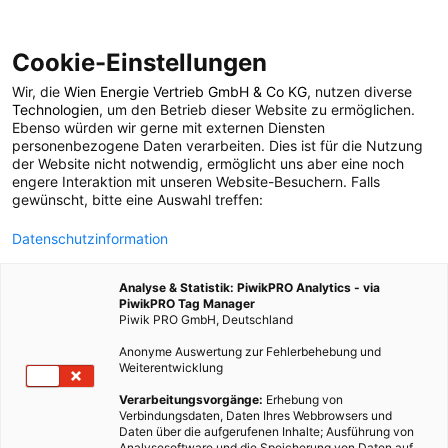
Cookie-Einstellungen
Wir, die
Wien Energie Vertrieb GmbH & Co KG
, nutzen diverse
ENERGIEPOLITIK
Technologien
, um den Betrieb dieser Website zu ermöglichen.
Ebenso würden wir gerne mit externen Diensten
Willkommen am freien
personenbezogene Daten verarbeiten. Dies ist für die Nutzung
der Website nicht notwendig, ermöglicht uns aber eine noch
engere Interaktion mit unseren Website-Besuchern. Falls
Strom-Markt- 1
gewünscht, bitte eine Auswahl treffen:
Datenschutzinformation
2. DEZEMBER 2008
1 MINUTE LESEZEIT
Analyse & Statistik: PiwikPRO Analytics - via
PiwikPRO Tag Manager
Piwik PRO GmbH, Deutschland
Anonyme Auswertung zur Fehlerbehebung und
Weiterentwicklung
Verarbeitungsvorgänge:
Erhebung von
Verbindungsdaten, Daten Ihres Webbrowsers und
Daten über die aufgerufenen Inhalte; Ausführung von
Analysesoftware und die Speicherung von Daten auf