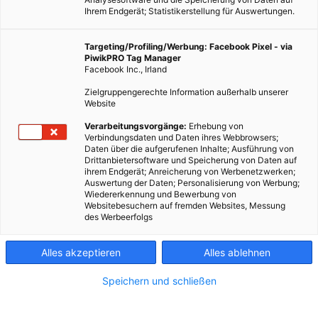
Ihrem Endgerät; Statistikerstellung für Auswertungen.
Targeting/Profiling/Werbung: Facebook Pixel - via
PiwikPRO Tag Manager
Facebook Inc., Irland
Zielgruppengerechte Information außerhalb unserer
Website
Dieser Artikel wurde am 2. Dezember 2008 veröffentlicht
Verarbeitungsvorgänge:
Erhebung von
Verbindungsdaten und Daten ihres Webbrowsers;
und ist möglicherweise nicht mehr aktuell! Seit Oktober
Daten über die aufgerufenen Inhalte; Ausführung von
2001 ist der österreichische Strommarkt geöffnet. Für die
Drittanbietersoftware und Speicherung von Daten auf
ihrem Endgerät; Anreicherung von Werbenetzwerken;
Kunden bedeutet das, dass sie sich…
Auswertung der Daten; Personalisierung von Werbung;
Wiedererkennung und Bewerbung von
Websitebesuchern auf fremden Websites, Messung
Dieser Artikel wurde am 2. Dezember 2008 veröffentlicht
des Werbeerfolgs
und ist möglicherweise nicht mehr aktuell!
Alles akzeptieren
Alles ablehnen
Seit Oktober 2001 ist der österreichische Strommarkt geöffnet.
Speichern und schließen
Für die Kunden bedeutet das, dass sie sich frei entscheiden
können, wer ihnen den Strom ins Haus liefert…