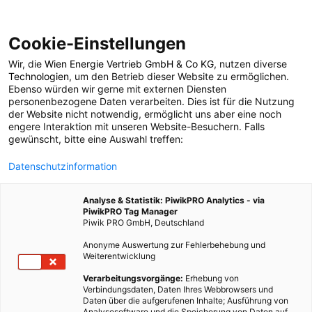
Cookie-Einstellungen
Wir, die
Wien Energie Vertrieb GmbH & Co KG
, nutzen diverse
LEBEN
Technologien
, um den Betrieb dieser Website zu ermöglichen.
Ebenso würden wir gerne mit externen Diensten
30 Pflanzen, die vor
personenbezogene Daten verarbeiten. Dies ist für die Nutzung
der Website nicht notwendig, ermöglicht uns aber eine noch
engere Interaktion mit unseren Website-Besuchern. Falls
Dieben schützen
gewünscht, bitte eine Auswahl treffen:
Datenschutzinformation
27. APRIL 2012
2 MINUTEN LESEZEIT
Analyse & Statistik: PiwikPRO Analytics - via
PiwikPRO Tag Manager
Piwik PRO GmbH, Deutschland
Anonyme Auswertung zur Fehlerbehebung und
Weiterentwicklung
Verarbeitungsvorgänge:
Erhebung von
Verbindungsdaten, Daten Ihres Webbrowsers und
Daten über die aufgerufenen Inhalte; Ausführung von
Analysesoftware und die Speicherung von Daten auf