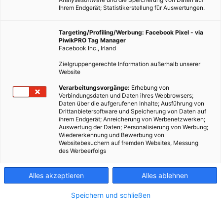
Ihrem Endgerät; Statistikerstellung für Auswertungen.
Targeting/Profiling/Werbung: Facebook Pixel - via
PiwikPRO Tag Manager
Facebook Inc., Irland
Zielgruppengerechte Information außerhalb unserer
Website
Verarbeitungsvorgänge:
Erhebung von
Verbindungsdaten und Daten ihres Webbrowsers;
Daten über die aufgerufenen Inhalte; Ausführung von
Drittanbietersoftware und Speicherung von Daten auf
Dass die Polizei zum Schutz vor Einbrechern und Dieben
ihrem Endgerät; Anreicherung von Werbenetzwerken;
Auswertung der Daten; Personalisierung von Werbung;
praktische Tipps gibt, ist international üblich. Dass sie sich
Wiedererkennung und Bewerbung von
dabei mit Gartengestaltung beschäftigt, bisher nicht.
Websitebesuchern auf fremden Websites, Messung
des Werbeerfolgs
Dieser Artikel wurde am 27. April 2012 veröffentlicht
und ist möglicherweise nicht mehr aktuell!
Alles akzeptieren
Alles ablehnen
Speichern und schließen
Auch die britische Polizei gibt an Hausbesitzer regelmäßig neue
Hinweise zum Schutz vor Dieben und Einbrüchen. Die