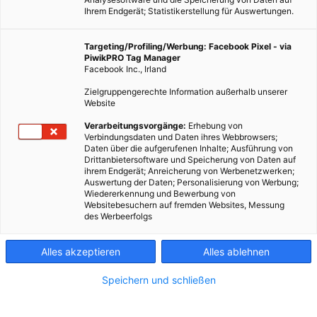
Ihrem Endgerät; Statistikerstellung für Auswertungen.
Targeting/Profiling/Werbung: Facebook Pixel - via
PiwikPRO Tag Manager
Facebook Inc., Irland
Zielgruppengerechte Information außerhalb unserer
Photocredit: commons.wikimedia.org/Pfctdayelise
Website
Verarbeitungsvorgänge:
Erhebung von
Verbindungsdaten und Daten ihres Webbrowsers;
Wie wir mit Hilfe der Bokashi Methode unsere Küchenabfälle
Daten über die aufgerufenen Inhalte; Ausführung von
Drittanbietersoftware und Speicherung von Daten auf
schnell in nährstoffreiche Materialien umwandeln können.
ihrem Endgerät; Anreicherung von Werbenetzwerken;
Auswertung der Daten; Personalisierung von Werbung;
Wiedererkennung und Bewerbung von
Dieser Artikel wurde am 15. Juli 2020 veröffentlicht
Websitebesuchern auf fremden Websites, Messung
und ist möglicherweise nicht mehr aktuell!
des Werbeerfolgs
Auch wenn viele Menschen beim Wort „Kompost“ nur an einen
Alles akzeptieren
Alles ablehnen
typischen Komposthaufen denken, gibt es einige
unterschiedliche Arten der Kompostierung. Bokashi ist eine
Speichern und schließen
davon. Im Kern geht es bei der Kompostierung immer darum
„grüne“ Materialien, die einen hohen Stickstoff-Anteil besitzen