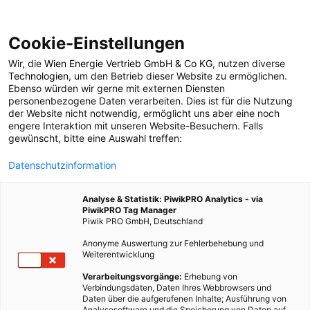
Cookie-Einstellungen
Wir, die
Wien Energie Vertrieb GmbH & Co KG
, nutzen diverse
LEBEN
GARTEN
Technologien
, um den Betrieb dieser Website zu ermöglichen.
Ebenso würden wir gerne mit externen Diensten
Bokashi Kompost
personenbezogene Daten verarbeiten. Dies ist für die Nutzung
der Website nicht notwendig, ermöglicht uns aber eine noch
engere Interaktion mit unseren Website-Besuchern. Falls
gewünscht, bitte eine Auswahl treffen:
15. JULI 2020
4 MINUTEN LESEZEIT
Datenschutzinformation
Analyse & Statistik: PiwikPRO Analytics - via
PiwikPRO Tag Manager
Piwik PRO GmbH, Deutschland
Anonyme Auswertung zur Fehlerbehebung und
Weiterentwicklung
Verarbeitungsvorgänge:
Erhebung von
Verbindungsdaten, Daten Ihres Webbrowsers und
Daten über die aufgerufenen Inhalte; Ausführung von
Analysesoftware und die Speicherung von Daten auf