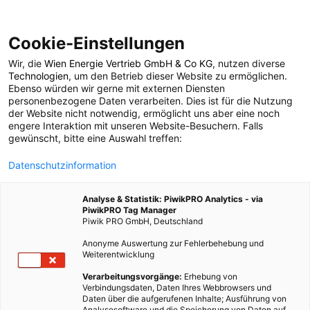
Cookie-Einstellungen
Wir, die
Wien Energie Vertrieb GmbH & Co KG
, nutzen diverse
MOBILITÄT
Technologien
, um den Betrieb dieser Website zu ermöglichen.
Ebenso würden wir gerne mit externen Diensten
Carsharing in Wien
personenbezogene Daten verarbeiten. Dies ist für die Nutzung
der Website nicht notwendig, ermöglicht uns aber eine noch
engere Interaktion mit unseren Website-Besuchern. Falls
wird einfacher
gewünscht, bitte eine Auswahl treffen:
Datenschutzinformation
16. NOVEMBER 2011
2 MINUTEN LESEZEIT
Analyse & Statistik: PiwikPRO Analytics - via
PiwikPRO Tag Manager
Piwik PRO GmbH, Deutschland
Anonyme Auswertung zur Fehlerbehebung und
Weiterentwicklung
Verarbeitungsvorgänge:
Erhebung von
Verbindungsdaten, Daten Ihres Webbrowsers und
Daten über die aufgerufenen Inhalte; Ausführung von
Analysesoftware und die Speicherung von Daten auf