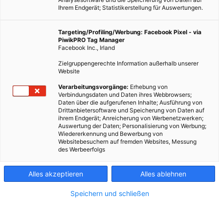
Ihrem Endgerät; Statistikerstellung für Auswertungen.
Targeting/Profiling/Werbung: Facebook Pixel - via
PiwikPRO Tag Manager
Facebook Inc., Irland
Dieser Artikel wurde am 16. November 2011 veröffentlicht
Zielgruppengerechte Information außerhalb unserer
und ist möglicherweise nicht mehr aktuell!Autoverkehr in
Website
der Stadt: Es gibt zu viele Autos, und die stehen 23 Stunden
Verarbeitungsvorgänge:
Erhebung von
pro Tag ungenutzt…
Verbindungsdaten und Daten ihres Webbrowsers;
Daten über die aufgerufenen Inhalte; Ausführung von
Drittanbietersoftware und Speicherung von Daten auf
ihrem Endgerät; Anreicherung von Werbenetzwerken;
Dieser Artikel wurde am 16. November 2011 veröffentlicht
Auswertung der Daten; Personalisierung von Werbung;
und ist möglicherweise nicht mehr aktuell!
Wiedererkennung und Bewerbung von
Websitebesuchern auf fremden Websites, Messung
des Werbeerfolgs
Autoverkehr in der Stadt: Es gibt zu viele Autos, und die
stehen 23 Stunden pro Tag ungenutzt auf Parkplätzen. Einen
Alles akzeptieren
Alles ablehnen
Lösungsansatz haben wir kürzlich behandelt:
Ridesharing
.
Ein zweiter ist CarSharing. Die Hürden dahin werden jetzt
Speichern und schließen
abgebaut – durch einen neuen, privaten Anbieter.
Carsharing
, was ist das?