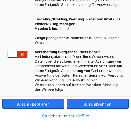
Ihrem Endgerät; Statistikerstellung für Auswertungen.
Targeting/Profiling/Werbung: Facebook Pixel - via
Der Rimac Concept_One
PiwikPRO Tag Manager
Facebook Inc., Irland
Zielgruppengerechte Information außerhalb unserer
Dieser Artikel wurde am 17. November 2011 veröffentlicht
Website
und ist möglicherweise nicht mehr aktuell!1.650 kg, 1088 PS
Verarbeitungsvorgänge:
Erhebung von
– und ein Elektromotor. Der in Kroatien gefertigte
Verbindungsdaten und Daten ihres Webbrowsers;
Daten über die aufgerufenen Inhalte; Ausführung von
Supersportwagen Concept_One verblüfft mit einer…
Drittanbietersoftware und Speicherung von Daten auf
ihrem Endgerät; Anreicherung von Werbenetzwerken;
Auswertung der Daten; Personalisierung von Werbung;
Dieser Artikel wurde am 17. November 2011 veröffentlicht
Wiedererkennung und Bewerbung von
und ist möglicherweise nicht mehr aktuell!
Websitebesuchern auf fremden Websites, Messung
des Werbeerfolgs
1.650 kg,
1088 PS –
Alles akzeptieren
Alles ablehnen
und ein
Speichern und schließen