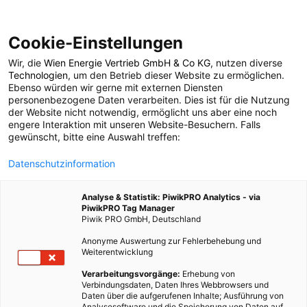
Cookie-Einstellungen
Wir, die
Wien Energie Vertrieb GmbH & Co KG
, nutzen diverse
MOBILITÄT
Technologien
, um den Betrieb dieser Website zu ermöglichen.
Ebenso würden wir gerne mit externen Diensten
Concept_One: Super-
personenbezogene Daten verarbeiten. Dies ist für die Nutzung
der Website nicht notwendig, ermöglicht uns aber eine noch
engere Interaktion mit unseren Website-Besuchern. Falls
Auto mit E-Antrieb
gewünscht, bitte eine Auswahl treffen:
Datenschutzinformation
17. NOVEMBER 2011
7 MINUTEN LESEZEIT
Analyse & Statistik: PiwikPRO Analytics - via
PiwikPRO Tag Manager
Piwik PRO GmbH, Deutschland
Anonyme Auswertung zur Fehlerbehebung und
Weiterentwicklung
Verarbeitungsvorgänge:
Erhebung von
Verbindungsdaten, Daten Ihres Webbrowsers und
Daten über die aufgerufenen Inhalte; Ausführung von
Analysesoftware und die Speicherung von Daten auf