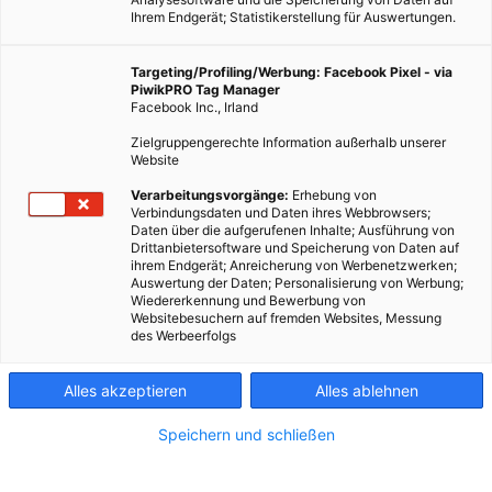
Ihrem Endgerät; Statistikerstellung für Auswertungen.
Targeting/Profiling/Werbung: Facebook Pixel - via
PiwikPRO Tag Manager
Facebook Inc., Irland
Zielgruppengerechte Information außerhalb unserer
Website
Manuelle Waschmaschine
Verarbeitungsvorgänge:
Erhebung von
Verbindungsdaten und Daten ihres Webbrowsers;
Daten über die aufgerufenen Inhalte; Ausführung von
Manuell betriebene Waschmaschine spart viel Zeit.
Drittanbietersoftware und Speicherung von Daten auf
ihrem Endgerät; Anreicherung von Werbenetzwerken;
Auswertung der Daten; Personalisierung von Werbung;
Wiedererkennung und Bewerbung von
Dieser Artikel wurde am 22. März 2016 veröffentlicht
Websitebesuchern auf fremden Websites, Messung
und ist möglicherweise nicht mehr aktuell!
des Werbeerfolgs
Mit einer manuell betriebenen Waschmaschine wollen zwei
Alles akzeptieren
Alles ablehnen
amerikanische Design-Studenten – Alex Cabunoc und Ji A You
– einen wichtigen Beitrag gegen Armut leisten. Für viele
Speichern und schließen
Familien, die keinen Zugang zu Elektrizität und fließendem
Wasser haben, ist das Waschen ihrer Wäsche eine zeitraubende,