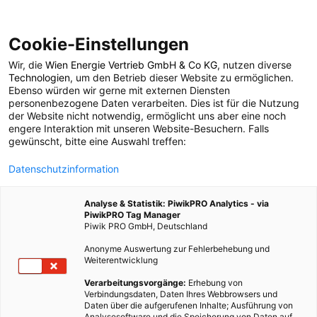
Cookie-Einstellungen
Wir, die
Wien Energie Vertrieb GmbH & Co KG
, nutzen diverse
LEBEN
Technologien
, um den Betrieb dieser Website zu ermöglichen.
Ebenso würden wir gerne mit externen Diensten
Eine Waschmaschine
personenbezogene Daten verarbeiten. Dies ist für die Nutzung
der Website nicht notwendig, ermöglicht uns aber eine noch
engere Interaktion mit unseren Website-Besuchern. Falls
für die Ärmsten
gewünscht, bitte eine Auswahl treffen:
Datenschutzinformation
22. MÄRZ 2016
2 MINUTEN LESEZEIT
Analyse & Statistik: PiwikPRO Analytics - via
PiwikPRO Tag Manager
Piwik PRO GmbH, Deutschland
Anonyme Auswertung zur Fehlerbehebung und
Weiterentwicklung
Verarbeitungsvorgänge:
Erhebung von
Verbindungsdaten, Daten Ihres Webbrowsers und
Daten über die aufgerufenen Inhalte; Ausführung von
Analysesoftware und die Speicherung von Daten auf