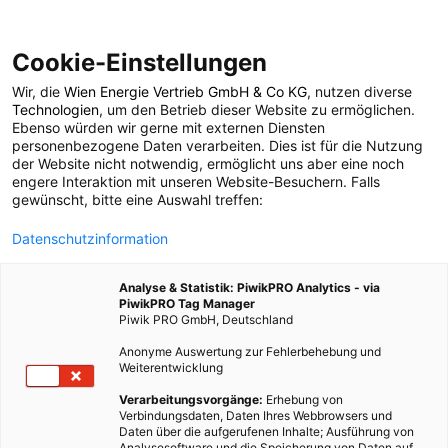
Cookie-Einstellungen
Wir, die
Wien Energie Vertrieb GmbH & Co KG
, nutzen diverse
MOBILITÄT
Technologien
, um den Betrieb dieser Website zu ermöglichen.
Ebenso würden wir gerne mit externen Diensten
Good News: John
personenbezogene Daten verarbeiten. Dies ist für die Nutzung
der Website nicht notwendig, ermöglicht uns aber eine noch
engere Interaktion mit unseren Website-Besuchern. Falls
Deere präsentiert E-
gewünscht, bitte eine Auswahl treffen:
Datenschutzinformation
Traktor
Analyse & Statistik: PiwikPRO Analytics - via
PiwikPRO Tag Manager
30. JANUAR 2017
1 MINUTE LESEZEIT
Piwik PRO GmbH, Deutschland
Anonyme Auswertung zur Fehlerbehebung und
Weiterentwicklung
Verarbeitungsvorgänge:
Erhebung von
Verbindungsdaten, Daten Ihres Webbrowsers und
Daten über die aufgerufenen Inhalte; Ausführung von
Analysesoftware und die Speicherung von Daten auf