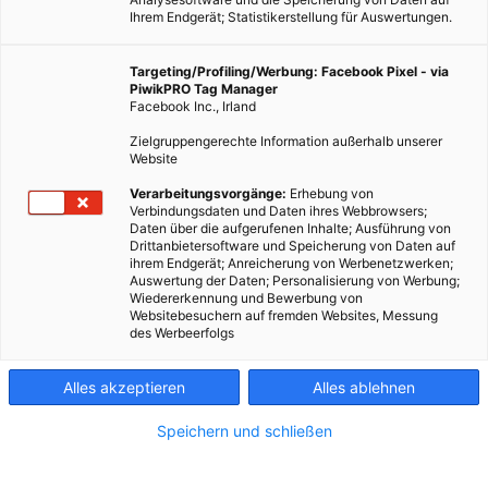
Ihrem Endgerät; Statistikerstellung für Auswertungen.
Targeting/Profiling/Werbung: Facebook Pixel - via
PiwikPRO Tag Manager
Facebook Inc., Irland
Zielgruppengerechte Information außerhalb unserer
Website
Verarbeitungsvorgänge:
Erhebung von
Verbindungsdaten und Daten ihres Webbrowsers;
E-Traktor von John Deere
Daten über die aufgerufenen Inhalte; Ausführung von
Drittanbietersoftware und Speicherung von Daten auf
ihrem Endgerät; Anreicherung von Werbenetzwerken;
Auswertung der Daten; Personalisierung von Werbung;
E-Motoren erobern die Landwirtschaft.
Wiedererkennung und Bewerbung von
Websitebesuchern auf fremden Websites, Messung
des Werbeerfolgs
Dieser Artikel wurde am 30. Januar 2017 veröffentlicht
und ist möglicherweise nicht mehr aktuell!
Alles akzeptieren
Alles ablehnen
Noch nie war die Anzahl an neu zugelassenen E-Fahrzeugen so
Speichern und schließen
hoch wie im Jahr 2016. Nun stehen Elektromotoren auch in der
Landwirtschaft kurz vor dem Durchbruch. Ende Februar stellen