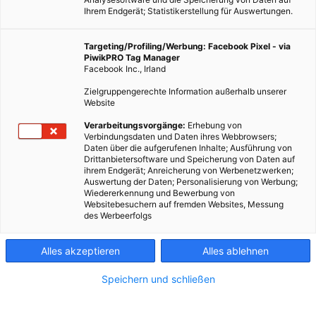
Ihrem Endgerät; Statistikerstellung für Auswertungen.
Targeting/Profiling/Werbung: Facebook Pixel - via
PiwikPRO Tag Manager
Facebook Inc., Irland
Zielgruppengerechte Information außerhalb unserer
Website
Verarbeitungsvorgänge:
Erhebung von
Verbindungsdaten und Daten ihres Webbrowsers;
Daten über die aufgerufenen Inhalte; Ausführung von
Drittanbietersoftware und Speicherung von Daten auf
ihrem Endgerät; Anreicherung von Werbenetzwerken;
Auswertung der Daten; Personalisierung von Werbung;
Studie der Universität Stanford zeigt wie ein Systemwechsel
Wiedererkennung und Bewerbung von
Websitebesuchern auf fremden Websites, Messung
auf erneuerbare Energien möglich ist und mittelfristig die
des Werbeerfolgs
Kosten deutlich senkt.
Alles akzeptieren
Alles ablehnen
Dieser Artikel wurde am 28. Februar 2023 veröffentlicht
und ist möglicherweise nicht mehr aktuell!
Speichern und schließen
Kritiker behaupten, dass eine Umstellung auf erneuerbare