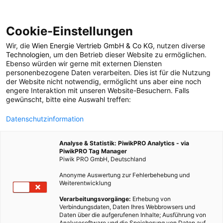
Cookie-Einstellungen
Wir, die
Wien Energie Vertrieb GmbH & Co KG
, nutzen diverse
ENERGIEPOLITIK
Technologien
, um den Betrieb dieser Website zu ermöglichen.
Ebenso würden wir gerne mit externen Diensten
Good News: Studie zu
personenbezogene Daten verarbeiten. Dies ist für die Nutzung
der Website nicht notwendig, ermöglicht uns aber eine noch
engere Interaktion mit unseren Website-Besuchern. Falls
Umstieg auf
gewünscht, bitte eine Auswahl treffen:
Datenschutzinformation
erneuerbare Energie:
Analyse & Statistik: PiwikPRO Analytics - via
Keine Wunder nötig
PiwikPRO Tag Manager
Piwik PRO GmbH, Deutschland
Anonyme Auswertung zur Fehlerbehebung und
28. FEBRUAR 2023
3 MINUTEN LESEZEIT
Weiterentwicklung
Verarbeitungsvorgänge:
Erhebung von
Verbindungsdaten, Daten Ihres Webbrowsers und
Daten über die aufgerufenen Inhalte; Ausführung von
Analysesoftware und die Speicherung von Daten auf