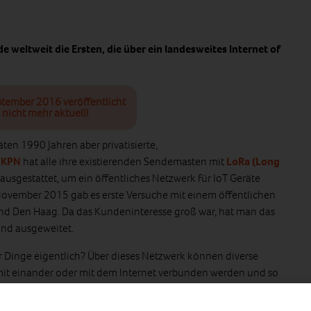
de weltweit die Ersten, die über ein landesweites Internet of
ptember 2016 veröffentlicht
 nicht mehr aktuell!
äten 1990 Jahren aber privatisierte,
t
KPN
hat alle ihre existierenden Sendemasten mit
LoRa (Long
sgestattet, um ein öffentliches Netzwerk für IoT Geräte
 November 2015 gab es erste Versuche mit einem öffentlichen
und Den Haag. Da das Kundeninteresse groß war, hat man das
nd ausgeweitet.
r Dinge eigentlich? Über dieses Netzwerk können diverse
it einander oder mit dem Internet verbunden werden und so
eren. Das kann natürlich viele
Vorteile
haben, kann aber auch
wünschte Transparenz und
Datenschutz
betrifft.