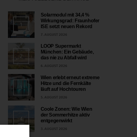
Solarmodul mit 34,4 %
Wirkungsgrad: Fraunhofer
1
ISE setzt neuen Rekord
7. AUGUST 2026
LOOP Supermarkt
München: Ein Gebäude,
2
das nie zu Abfall wird
6. AUGUST 2026
Wien erlebt erneut extreme
Hitze und die Fernkälte
3
läuft auf Hochtouren
5. AUGUST 2026
Coole Zonen: Wie Wien
der Sommerhitze aktiv
4
entgegenwirkt
3. AUGUST 2026