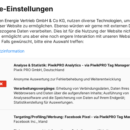
e-Einstellungen
 dazu entschieden, ein landesweites Netzwerk aufzubauen, da, so
Kundennachfragen nach dieser Technologie im letzten Jahr stark
en Energie Vertrieb GmbH & Co KG
, nutzen diverse
Technologien
, um
 Netzes erfolgte dann auch relativ rasch, weniger als ein Jahr
eser Website zu ermöglichen. Ebenso würden wir gerne mit externen 
and anzuschließen. Verträge für 1,5 Millionen Geräte, die das
zogene Daten verarbeiten. Dies ist für die Nutzung der Website nic
 ermöglicht uns aber eine noch engere Interaktion mit unseren Websi
eits unterzeichnet. Auch der Amsterdamer
Flughafen Schiphol
,
 Falls gewünscht, bitte eine Auswahl treffen:
ughäfen der Welt, nutzt das IoT, um die Gepäckabfertigung zu
of in Utrecht wurden diverse Weichen nun via smart connection
zinformation
Analyse & Statistik: PiwikPRO Analytics - via PiwikPRO Tag Manager
ist, wird es wohl noch einige Zeit dauern, bis man wirklich sagen
Piwik PRO GmbH, Deutschland
und Nachteile eines solchen Netzwerk in der Realität sind. Wir
Anonyme Auswertung zur Fehlerbehebung und Weiterentwicklung
ten Erfahrungsberichte und Analysen aus den Niederlanden.
Verarbeitungsvorgänge:
Erhebung von Verbindungsdaten, Daten Ihres
Webbrowsers und Daten über die aufgerufenen Inhalte; Ausführung von
Analysesoftware und die Speicherung von Daten auf Ihrem Endgerät;
Statistikerstellung für Auswertungen.
n wir über nützliche Entwicklungen und Gadgets, die Strom
helfen, der Umwelt etwas Gutes zu tun. Mit folgenden Links
Targeting/Profiling/Werbung: Facebook Pixel - via PiwikPRO Tag M
Facebook Inc., Irland
r Artikel in diesem Themenbereich für Einsteiger bis zu Profis.