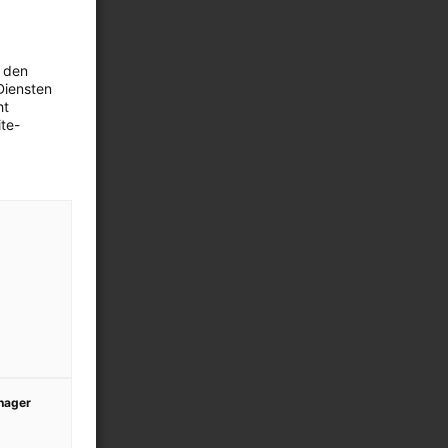
 den
Diensten
ht
te-
anager