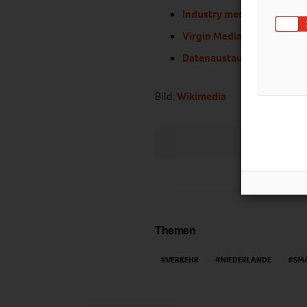
Industry meets Makers
Virgin Medias neue Wi-Fi 
Datenaustausch gegen Ve
Bild:
Wikimedia
LIKE
Themen
VERKEHR
NIEDERLANDE
SMA