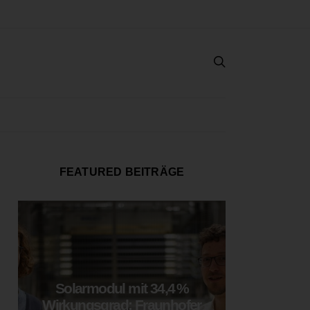
FEATURED BEITRÄGE
Solarmodul mit 34,4 %
LOOP
Wirkungsgrad: Fraunhofer
München