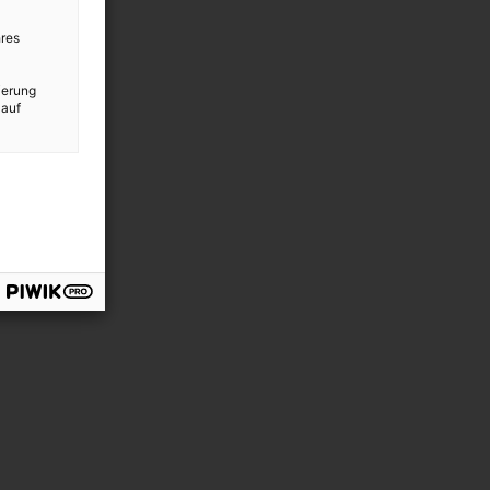
res
ierung
 auf