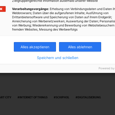
Zielgruppengerechte Information außerhalb unserer Website
Verarbeitungsvorgänge:
Erhebung von Verbindungsdaten und Daten ih
Gehsteige
Webbrowsers; Daten über die aufgerufenen Inhalte; Ausführung von
Drittanbietersoftware und Speicherung von Daten auf ihrem Endgerät;
rkehrsstaus
Anreicherung von Werbenetzwerken; Auswertung der Daten; Personalis
von Werbung; Wiedererkennung und Bewerbung von Websitebesuchern
fremden Websites, Messung des Werbeerfolgs
Alles akzeptieren
Alles ablehnen
TWEET
Speichern und schließen
Powered by
RT CITY
INTERNET OF THINGS
SCHIPHOL
DIGITALISIERUNG