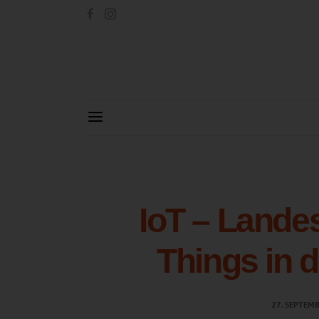
IoT – Landes
Things in 
27. SEPTEM