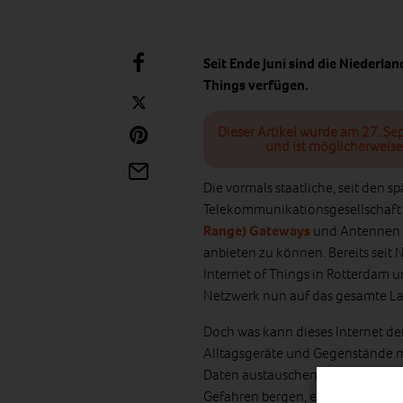
Seit Ende Juni sind die Niederlan
Things verfügen.
Dieser Artikel wurde am 27. Se
und ist möglicherweise
Die vormals staatliche, seit den sp
Telekommunikationsgesellschaf
Range) Gateways
und Antennen au
anbieten zu können. Bereits seit
Internet of Things in Rotterdam 
Netzwerk nun auf das gesamte La
Doch was kann dieses Internet de
Alltagsgeräte und Gegenstände m
Daten austauschen und kommunizi
Gefahren bergen, etwa was uner