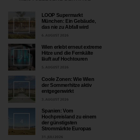
LOOP Supermarkt
München: Ein Gebäude,
1
das nie zu Abfall wird
6. AUGUST 2026
Wien erlebt erneut extreme
Hitze und die Fernkälte
2
läuft auf Hochtouren
5. AUGUST 2026
Coole Zonen: Wie Wien
der Sommerhitze aktiv
3
entgegenwirkt
3. AUGUST 2026
Spanien: Vom
Hochpreisland zu einem
4
der günstigsten
Strommärkte Europas
31. JULI 2026