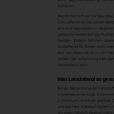
Kohlarten.
Begibt man sich auf die Spur des L
Kulturpflanze ist. Die Samen stan
und sind irgendwann in Vergessen
Landwirte wieder auf das Multit
Gersten-, Erbsen-, Bohnen- sowi
Stützpflanze für Erbsen und Linse
also. Von da an war es nur ein kle
kamen. Der Aufschwung kam dann
Leindotteröl zählt.
Was Leindotteröl so ges
Bei der Betrachtung der Nährstoff
Linolensäure ins Auge. Erstere e
3-Fettsäuren im Körper gebildet.
und das Herz-Kreislauf-System u
Wir essen nämlich deutlich meh