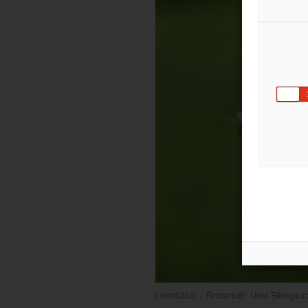
Leindotter – Fotocredit: User Bliesg