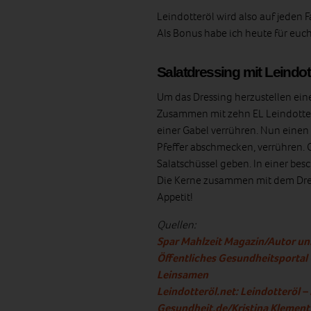
Leindotteröl wird also auf jeden 
Als Bonus habe ich heute für euch
Salatdressing mit Leindot
Um das Dressing herzustellen ein
Zusammen mit zehn EL Leindotter
einer Gabel verrühren. Nun einen
Pfeffer abschmecken, verrühren. 
Salatschüssel geben. In einer be
Die Kerne zusammen mit dem Dres
Appetit!
Quellen:
Spar Mahlzeit Magazin/Autor un
Öffentliches Gesundheitsportal
Leinsamen
Leindotteröl.net: Leindotteröl 
Gesundheit.de/Kristina Klement: