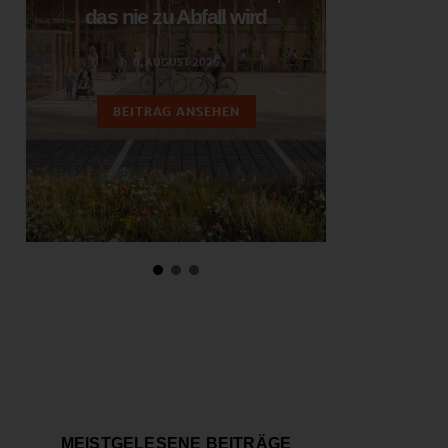
das nie zu Abfall wird
ent
6. AUGUST 2026
3.
BEITRAG ANSEHEN
BEIT
MEISTGELESENE BEITRÄGE