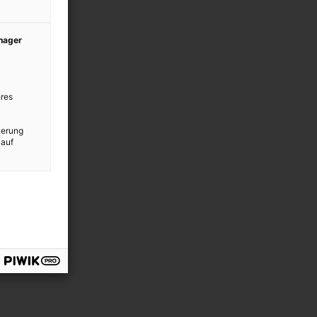
anager
res
ierung
 auf