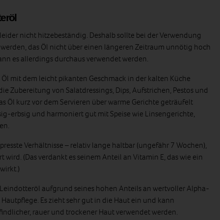
eröl
leider nicht hitzebeständig. Deshalb sollte bei der Verwendung
 werden, das Öl nicht über einen längeren Zeitraum unnötig hoch
ann es allerdings durchaus verwendet werden.
Öl mit dem leicht pikanten Geschmack in der kalten Küche
r die Zubereitung von Salatdressings, Dips, Aufstrichen, Pestos und
 Öl kurz vor dem Servieren über warme Gerichte geträufelt
ig-erbsig und harmoniert gut mit Speise wie Linsengerichte,
sen.
epresste Verhältnisse – relativ lange haltbar (ungefähr 7 Wochen),
t wird. (Das verdankt es seinem Anteil an Vitamin E, das wie ein
wirkt.)
 Leindotteröl aufgrund seines hohen Anteils an wertvoller Alpha-
autpflege. Es zieht sehr gut in die Haut ein und kann
indlicher, rauer und trockener Haut verwendet werden.