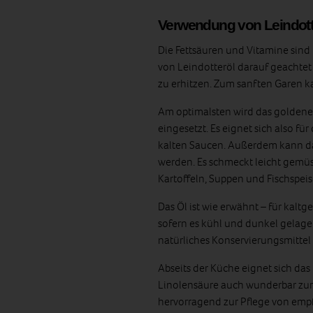
Verwendung von Leindott
Die Fettsäuren und Vitamine sind 
von Leindotteröl darauf geachtet
zu erhitzen. Zum sanften Garen k
Am optimalsten wird das goldene 
eingesetzt. Es eignet sich also fü
kalten Saucen. Außerdem kann das
werden. Es schmeckt leicht gemüs
Kartoffeln, Suppen und Fischspei
Das Öl ist wie erwähnt – für kaltg
sofern es kühl und dunkel gelager
natürliches Konservierungsmittel 
Abseits der Küche eignet sich das
Linolensäure auch wunderbar zur H
hervorragend zur Pflege von empf