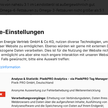
nis von nahezu 3:1 im Leindotteröl ist außergewöhnlich gut.
on Omega-6-Fettsäuren zu Omega-3-Fettsäuren nicht größer als 5:1
aber aufgrund unserer Ernährungsgewohnheiten vielfach 10:1 oder
r und Veganer eignet sich das Öl daher sehr gut. Denn wer keinen
n den essentiellen Omega-3-Fettsäuren anders decken (was über die
e-Einstellungen
).
en Energie Vertrieb GmbH & Co KG
, nutzen diverse
Technologien
, um
eröl der Gehalt an einfach ungesättigten Fettsäuren geringer ist
eser Website zu ermöglichen. Ebenso würden wir gerne mit externen 
seölen wie beispielsweise Raps- oder Olivenöl. Dafür enthält
zogene Daten verarbeiten. Dies ist für die Nutzung der Website nic
säure, die zur Gruppe der Omega-9-Fettsäuren zählt, und noch
 ermöglicht uns aber eine noch engere Interaktion mit unseren Websi
 Falls gewünscht, bitte eine Auswahl treffen:
 Tocopherole, Plastochromanol-8 und Sterine sorgen im
ise längere Haltbarkeit, denn sie wirken antioxidativ.
zinformation
ich Vitamin E enthalten, ein Antioxidans welches vor allem das
Analyse & Statistik: PiwikPRO Analytics - via PiwikPRO Tag Manager
Piwik PRO GmbH, Deutschland
Anonyme Auswertung zur Fehlerbehebung und Weiterentwicklung
Verarbeitungsvorgänge:
Erhebung von Verbindungsdaten, Daten Ihres
Webbrowsers und Daten über die aufgerufenen Inhalte; Ausführung von
Analysesoftware und die Speicherung von Daten auf Ihrem Endgerät;