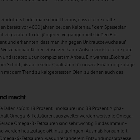
eindotters findet man schnell heraus, dass er eine uralte
den bereits vor 4000 Jahren bei den Kelten auf dem Speiseplan
heit geraten. In der jüngeren Vergangenheit stießen Bio-
alent und erkannten, dass man ihn gegen Unkrautbewuchs auf
e Weizenanbauflächen einsetzen kann. Außerdem ist er eine gute
n und ist absolut unkompliziert im Anbau. Ein wahres „Biokraut“
iner Schritt, bis auch seine Qualitäten für unsere Ernährung zutage
 mit dem Trend zu kaltgepressten Ölen, zu denen auch das
und macht
e fallen sofort 18 Prozent Linolsäure und 38 Prozent Alpha-
nthält Omega-6-Fettsäuren, aus zweiter werden wertvolle Omega-
 Gerade Omega-3-Fettsäuren sind sehr wichtig für das Immun-
nd werden heutzutage oft in zu geringem Ausmaß konsumiert.
r Omega-6-Fettsäuren, was unter anderem Entzündungsprozesse