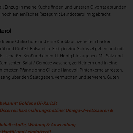
Fall Einzug in meine Küche finden und unseren Ölvorrat abrunden.
 noch ein einfaches Rezept mit Leindotteröl mitgebracht:
teröl
e kleine Chilischote und eine Knoblauchzehe fein hacken.
öl und fünf EL Balsamico-Essig in eine Schüssel geben und mit
 EL scharfen Senf und einen TL Honig hinzugeben. Mit Salz und
Gemischten Salat / Gemüse waschen, zerkleinern und in eine
schichteten Pfanne ohne Öl eine Handvoll Pinienkerne anrösten.
sing über den Salat geben, vermischen und servieren. Guten
bekannt: Goldene Öl-Rarität
 Österreichs/Ernährungshotline: Omega-3-Fettsäuren &
– Inhaltsstoffe, Wirkung & Anwendung
 Hanföl und Leindotteröl