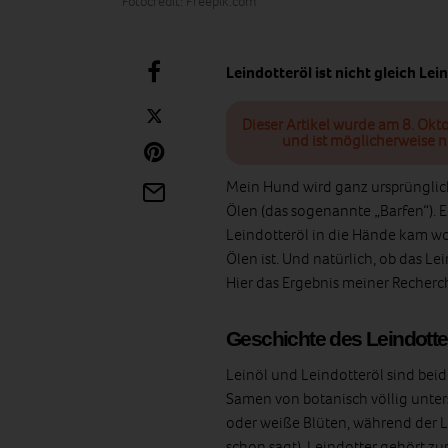
Fotocredit: Freepik.com
Leindotteröl ist nicht gleich Le
Dieser Artikel wurde am 8. Okt
und ist möglicherweise n
Mein Hund wird ganz ursprünglic
Ölen (das sogenannte „Barfen“). Ei
Leindotteröl in die Hände kam wo
Ölen ist. Und natürlich, ob das Le
Hier das Ergebnis meiner Recherc
Geschichte des Leindotte
Leinöl und Leindotteröl sind beid
Samen von botanisch völlig unters
oder weiße Blüten, während der L
schon sagt). Leindotter gehört zur