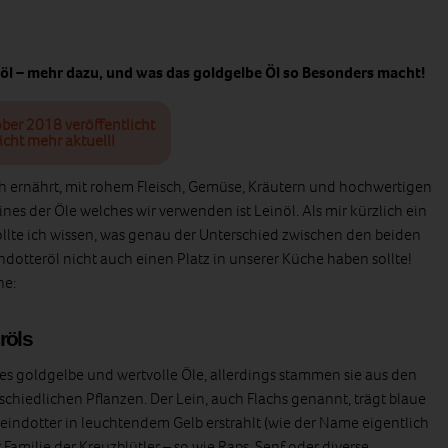
inöl – mehr dazu, und was das goldgelbe Öl so Besonders macht!
ober 2018 veröffentlicht
icht mehr aktuell!
h ernährt, mit rohem Fleisch, Gemüse, Kräutern und hochwertigen
nes der Öle welches wir verwenden ist Leinöl. Als mir kürzlich ein
llte ich wissen, was genau der Unterschied zwischen den beiden
indotteröl nicht auch einen Platz in unserer Küche haben sollte!
he:
röls
es goldgelbe und wertvolle Öle, allerdings stammen sie aus den
chiedlichen Pflanzen. Der Lein, auch Flachs genannt, trägt blaue
eindotter in leuchtendem Gelb erstrahlt (wie der Name eigentlich
 Familie der Kreuzblütler – so wie Raps, Senf oder diverse