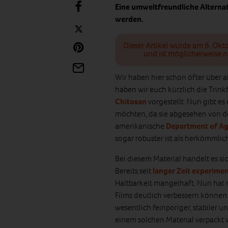
Eine umweltfreundliche Alternat
werden.
Dieser Artikel wurde am 6. Okt
und ist möglicherweise n
Wir haben hier schon öfter über a
haben wir euch kürzlich die Trink
Chitosan
vorgestellt. Nun gibt es
möchten, da sie abgesehen von de
amerikanische
Department of Ag
sogar robuster ist als herkömmlich
Bei diesem Material handelt es si
Bereits seit
langer Zeit experimen
Haltbarkeit mangelhaft. Nun hat
Films deutlich verbessern können.
wesentlich feinporiger, stabiler un
einem solchen Material verpackt 