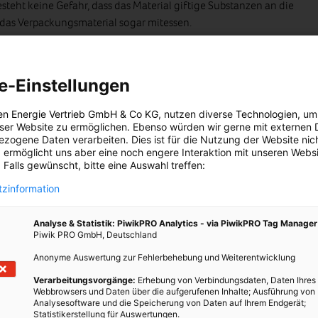
esteht keine Gefahr, dass das Material giftige Substanzen an die
das Verpackungsmaterial sogar mitessen.
die Kaseinfolie nicht unbedingt ein Geschmackserlebnis ist,
nschaft, dass sie essbar ist, zu Nutze machen. Cornflakes und
e-Einstellungen
einem Zuckerfilm überzogen, damit sie sich in der Milch nicht
rüberzug könnte man durch Kaseinüberzug ersetzen. Auch in
en Energie Vertrieb GmbH & Co KG
, nutzen diverse
Technologien
, um
, wie etwa Pizzaschachteln, könnte das Material zum Einsatz
eser Website zu ermöglichen. Ebenso würden wir gerne mit externen 
öslich. Bis zu einem gewissen Grad ist es sogar
zogene Daten verarbeiten. Dies ist für die Nutzung der Website nic
m Wasser hingegen löst es sich auf. Diese Eigenschaft wiederum
 ermöglicht uns aber eine noch engere Interaktion mit unseren Websi
 Falls gewünscht, bitte eine Auswahl treffen:
 für etwa Instantsuppen oder Löskaffee perfekt, man könnte
t heißem Wasser übergießen. Eine Kartonschachtel wäre
zinformation
nen Portionspäckchen.
Analyse & Statistik: PiwikPRO Analytics - via PiwikPRO Tag Manager
h?v=wt32GgQGTcI
Piwik PRO GmbH, Deutschland
Anonyme Auswertung zur Fehlerbehebung und Weiterentwicklung
versucht zurzeit das Material weiter zu verbessern, entwickelt aber
rsten Interessenten. Dennoch wird man, laut eigener Aussage,
Verarbeitungsvorgänge:
Erhebung von Verbindungsdaten, Daten Ihres
Webbrowsers und Daten über die aufgerufenen Inhalte; Ausführung von
en, bevor dieses Material wirklich kommerziell eingesetzt werden
Analysesoftware und die Speicherung von Daten auf Ihrem Endgerät;
Statistikerstellung für Auswertungen.