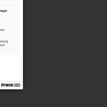
anager
res
ierung
 auf