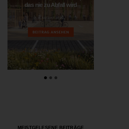
das nie zu Abfall wird
ent
6. AUGUST 2026
3.
BEITRAG ANSEHEN
BEIT
MEISTGELESENE BEITRÄGE