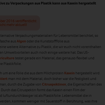
ive zu Verpackungen aus Plastik kann aus Kasein hergestellt
ober 2016 veröffentlicht
icht mehr aktuell!
lternative Verpackungsmaterialien für Lebensmittel berichtet, so
flasche aus
Algen
oder die Kunststofffolie aus
 eine weitere Alternative zu Plastik, die wir euch nicht vorenthalten
n Umweltvorteilen auch noch einige weitere hat. Das US-
riculture
testet gerade ein Material, das genauso flexibel und
e Plastikfolie.
ch um eine Folie die aus dem Milchprotein
Kasein
hergestellt wird.
tiert
man mit dem Material, doch bisher war die Festigkeit und
 man, durch die Zugabe von
Citruspektinen
, die Eigenschaften des
 Durch das Citruspektin formt das Kasein einen Film der
d luftundurchlässiger ist als Plastikfolie. Lebensmittel die in
werden, kommen weniger mit Sauerstoff in Berührung, was ihre