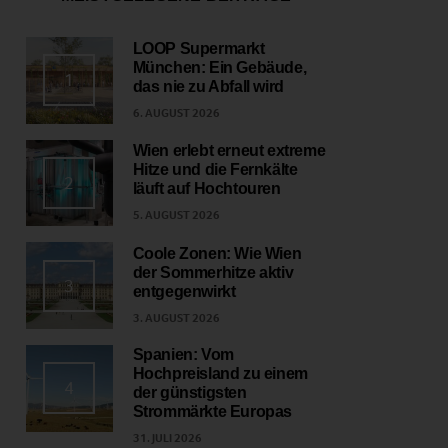
LOOP Supermarkt
München: Ein Gebäude,
1
das nie zu Abfall wird
6. AUGUST 2026
Wien erlebt erneut extreme
Hitze und die Fernkälte
2
läuft auf Hochtouren
5. AUGUST 2026
Coole Zonen: Wie Wien
der Sommerhitze aktiv
3
entgegenwirkt
3. AUGUST 2026
Spanien: Vom
Hochpreisland zu einem
4
der günstigsten
Strommärkte Europas
31. JULI 2026