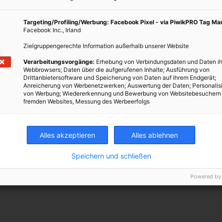
Targeting/Profiling/Werbung: Facebook Pixel - via PiwikPRO Tag M
Facebook Inc., Irland
ertes über Gemüse, Obst, nachhaltige Supermärkte, schädliche
Zielgruppengerechte Information außerhalb unserer Website
ieles mehr. Mit folgenden Links gelangst du der Reihe nach zu
Verarbeitungsvorgänge:
Erhebung von Verbindungsdaten und Daten ih
ch für Einsteiger bis zu Profis.
Webbrowsers; Daten über die aufgerufenen Inhalte; Ausführung von
Drittanbietersoftware und Speicherung von Daten auf ihrem Endgerät;
echern durch den Tag
Anreicherung von Werbenetzwerken; Auswertung der Daten; Personalis
von Werbung; Wiedererkennung und Bewerbung von Websitebesuchern
änger haltbar dank Bio-Plastik
fremden Websites, Messung des Werbeerfolgs
Alles akzeptieren
Alles ablehnen
Speichern und schließen
Powered by
TWEET