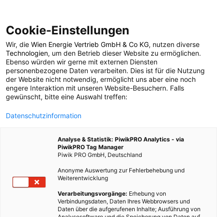
Cookie-Einstellungen
Wir, die
Wien Energie Vertrieb GmbH & Co KG
, nutzen diverse
MODE
Technologien
, um den Betrieb dieser Website zu ermöglichen.
Ebenso würden wir gerne mit externen Diensten
Nachhaltige
personenbezogene Daten verarbeiten. Dies ist für die Nutzung
der Website nicht notwendig, ermöglicht uns aber eine noch
engere Interaktion mit unseren Website-Besuchern. Falls
Sonnenbrillen
gewünscht, bitte eine Auswahl treffen:
Datenschutzinformation
13. AUGUST 2019
4 MINUTEN LESEZEIT
Analyse & Statistik: PiwikPRO Analytics - via
PiwikPRO Tag Manager
Piwik PRO GmbH, Deutschland
Anonyme Auswertung zur Fehlerbehebung und
Weiterentwicklung
Verarbeitungsvorgänge:
Erhebung von
Verbindungsdaten, Daten Ihres Webbrowsers und
Daten über die aufgerufenen Inhalte; Ausführung von
Analysesoftware und die Speicherung von Daten auf