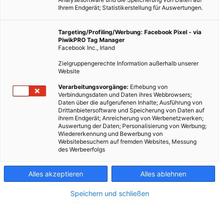
Ihrem Endgerät; Statistikerstellung für Auswertungen.
Targeting/Profiling/Werbung: Facebook Pixel - via
PiwikPRO Tag Manager
Facebook Inc., Irland
Zielgruppengerechte Information außerhalb unserer
Website
Verarbeitungsvorgänge:
Erhebung von
Der ökologische Fußabdruck wird bei der Herstellung von Kerbholz-
Verbindungsdaten und Daten ihres Webbrowsers;
Daten über die aufgerufenen Inhalte; Ausführung von
Brillen möglichst klein gehalten. -Fotocredits: Kerbholz
Drittanbietersoftware und Speicherung von Daten auf
ihrem Endgerät; Anreicherung von Werbenetzwerken;
Auswertung der Daten; Personalisierung von Werbung;
Wiedererkennung und Bewerbung von
Sommer, Sonne, Sonnenschein – alles wunderbar. Doch der
Websitebesuchern auf fremden Websites, Messung
richtige Schutz ist wichtig. Mit diesen nachhaltigen
des Werbeerfolgs
Sonnenbrillen bist du immer top gestylt – und deine Augen
werden es dir auch danken!
Alles akzeptieren
Alles ablehnen
Speichern und schließen
Dieser Artikel wurde am 13. August 2019 veröffentlicht
und ist möglicherweise nicht mehr aktuell!