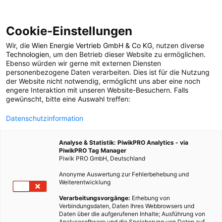
Cookie-Einstellungen
Wir, die
Wien Energie Vertrieb GmbH & Co KG
, nutzen diverse
LEBEN
Technologien
, um den Betrieb dieser Website zu ermöglichen.
Ebenso würden wir gerne mit externen Diensten
Per Solar um die Welt:
personenbezogene Daten verarbeiten. Dies ist für die Nutzung
der Website nicht notwendig, ermöglicht uns aber eine noch
engere Interaktion mit unseren Website-Besuchern. Falls
Individualurlaub mal
gewünscht, bitte eine Auswahl treffen:
Datenschutzinformation
anders
Analyse & Statistik: PiwikPRO Analytics - via
PiwikPRO Tag Manager
3. AUGUST 2009
2 MINUTEN LESEZEIT
Piwik PRO GmbH, Deutschland
Anonyme Auswertung zur Fehlerbehebung und
Weiterentwicklung
Verarbeitungsvorgänge:
Erhebung von
Verbindungsdaten, Daten Ihres Webbrowsers und
Daten über die aufgerufenen Inhalte; Ausführung von
Analysesoftware und die Speicherung von Daten auf