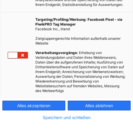
Ihrem Endgerät; Statistikerstellung für Auswertungen.
Targeting/Profiling/Werbung: Facebook Pixel - via
PiwikPRO Tag Manager
Facebook Inc., Irland
Zielgruppengerechte Information außerhalb unserer
Website
Verarbeitungsvorgänge:
Erhebung von
Verbindungsdaten und Daten ihres Webbrowsers;
Daten über die aufgerufenen Inhalte; Ausführung von
Dieser Artikel wurde am 3. August 2009 veröffentlicht und
Drittanbietersoftware und Speicherung von Daten auf
ihrem Endgerät; Anreicherung von Werbenetzwerken;
ist möglicherweise nicht mehr aktuell!Ohne fossile Energie
Auswertung der Daten; Personalisierung von Werbung;
und ohne Segel rund um die Welt, dieses Abenteuer wollen
Wiedererkennung und Bewerbung von
Websitebesuchern auf fremden Websites, Messung
zwei Kärntner ab Herbst…
des Werbeerfolgs
Dieser Artikel wurde am 3. August 2009 veröffentlicht
Alles akzeptieren
Alles ablehnen
und ist möglicherweise nicht mehr aktuell!
Speichern und schließen
Ohne fossile Energie und ohne Segel rund um die Welt, dieses
Abenteuer wollen zwei Kärntner ab Herbst 2009 versuchen.