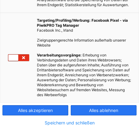
Ihrem Endgerät; Statistikerstellung für Auswertungen.
Targeting/Profiling/Werbung: Facebook Pixel - via
PiwikPRO Tag Manager
Facebook Inc., Irland
Zielgruppengerechte Information außerhalb unserer
Website
Verarbeitungsvorgänge:
Erhebung von
Verbindungsdaten und Daten ihres Webbrowsers;
Naturdeo aus Wien.
Daten über die aufgerufenen Inhalte; Ausführung von
Drittanbietersoftware und Speicherung von Daten auf
ihrem Endgerät; Anreicherung von Werbenetzwerken;
Dieser Artikel wurde am 13. Januar 2017 veröffentlicht
Auswertung der Daten; Personalisierung von Werbung;
und ist möglicherweise nicht mehr aktuell!
Wiedererkennung und Bewerbung von
Websitebesuchern auf fremden Websites, Messung
des Werbeerfolgs
Ein Deo, das wie ein gutes, altes Hausmittel wirkt – das hat Eva
Immervoll erschaffen. Im Oktober hat sie ihre Firma
Achselkuss
Alles akzeptieren
Alles ablehnen
gegründet. Achselkuss verzichtet auf synthetische Duft- und
Konservierungsstoffe, Aluminiumsalze und Parabene. Im
Speichern und schließen
Interview spricht die Gründerin über ihre Affinität zur
Naturkosmetik und über die Schwierigkeiten im