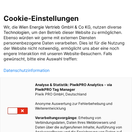
Cookie-Einstellungen
Wir, die
Wien Energie Vertrieb GmbH & Co KG
, nutzen diverse
LEBEN
Technologien
, um den Betrieb dieser Website zu ermöglichen.
Ebenso würden wir gerne mit externen Diensten
Profis am Wort: Deo
personenbezogene Daten verarbeiten. Dies ist für die Nutzung
der Website nicht notwendig, ermöglicht uns aber eine noch
engere Interaktion mit unseren Website-Besuchern. Falls
mit Herz und Seele
gewünscht, bitte eine Auswahl treffen:
Datenschutzinformation
13. JANUAR 2017
3 MINUTEN LESEZEIT
Analyse & Statistik: PiwikPRO Analytics - via
PiwikPRO Tag Manager
Piwik PRO GmbH, Deutschland
Anonyme Auswertung zur Fehlerbehebung und
Weiterentwicklung
Verarbeitungsvorgänge:
Erhebung von
Verbindungsdaten, Daten Ihres Webbrowsers und
Daten über die aufgerufenen Inhalte; Ausführung von
Analysesoftware und die Speicherung von Daten auf