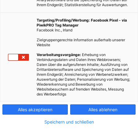
Ihrem Endgerät; Statistikerstellung für Auswertungen.
Targeting/Profiling/Werbung: Facebook Pixel - via
PiwikPRO Tag Manager
Facebook Inc., Irland
Zielgruppengerechte Information außerhalb unserer
Website
Dieser Artikel wurde am 9. Mai 2011 veröffentlicht und ist
Verarbeitungsvorgänge:
Erhebung von
Verbindungsdaten und Daten ihres Webbrowsers;
möglicherweise nicht mehr aktuell!Zum Ressourcen sparen
Daten über die aufgerufenen Inhalte; Ausführung von
gehört nicht nur ein sorgsamer Umgang mit Energie,
Drittanbietersoftware und Speicherung von Daten auf
ihrem Endgerät; Anreicherung von Werbenetzwerken;
sondern auch mit ohne Weiteres sicht-…
Auswertung der Daten; Personalisierung von Werbung;
Wiedererkennung und Bewerbung von
Websitebesuchern auf fremden Websites, Messung
Dieser Artikel wurde am 9. Mai 2011 veröffentlicht
des Werbeerfolgs
und ist möglicherweise nicht mehr aktuell!
Alles akzeptieren
Alles ablehnen
Zum Ressourcen sparen gehört nicht nur ein sorgsamer
Umgang mit Energie, sondern auch mit ohne Weiteres sicht-
Speichern und schließen
und greifbaren Gütern. Eine „Wegwerfgesellschaft“
vergeudet auf lange Sicht viele wertvolle Ressourcen.