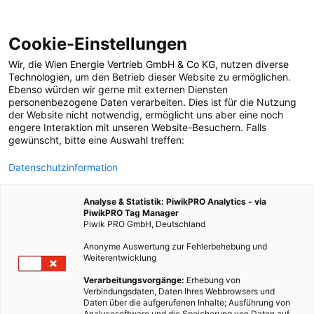
Cookie-Einstellungen
Wir, die
Wien Energie Vertrieb GmbH & Co KG
, nutzen diverse
LEBEN
Technologien
, um den Betrieb dieser Website zu ermöglichen.
Ebenso würden wir gerne mit externen Diensten
ReparaturNetzwerk
personenbezogene Daten verarbeiten. Dies ist für die Nutzung
der Website nicht notwendig, ermöglicht uns aber eine noch
engere Interaktion mit unseren Website-Besuchern. Falls
Wien: Reparieren statt
gewünscht, bitte eine Auswahl treffen:
Datenschutzinformation
neu kaufen
Analyse & Statistik: PiwikPRO Analytics - via
PiwikPRO Tag Manager
9. MAI 2011
4 MINUTEN LESEZEIT
Piwik PRO GmbH, Deutschland
Anonyme Auswertung zur Fehlerbehebung und
Weiterentwicklung
Verarbeitungsvorgänge:
Erhebung von
Verbindungsdaten, Daten Ihres Webbrowsers und
Daten über die aufgerufenen Inhalte; Ausführung von
Analysesoftware und die Speicherung von Daten auf