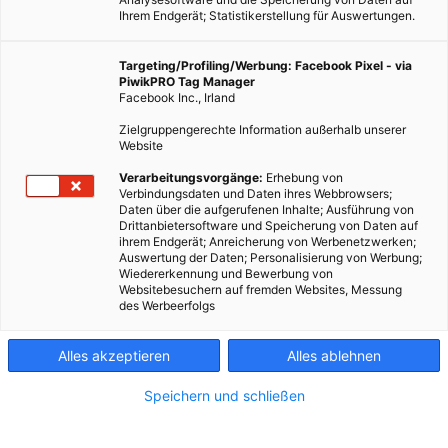
Ihrem Endgerät; Statistikerstellung für Auswertungen.
Targeting/Profiling/Werbung: Facebook Pixel - via
PiwikPRO Tag Manager
Facebook Inc., Irland
In der Eierproduktion werden männliche Küken als
Zielgruppengerechte Information außerhalb unserer
Abfallprodukt betrachtet, doch damit könnte nun Schluss
Website
sein.
Verarbeitungsvorgänge:
Erhebung von
Verbindungsdaten und Daten ihres Webbrowsers;
Daten über die aufgerufenen Inhalte; Ausführung von
Dieser Artikel wurde am 19. Februar 2019 veröffentlicht
Drittanbietersoftware und Speicherung von Daten auf
und ist möglicherweise nicht mehr aktuell!
ihrem Endgerät; Anreicherung von Werbenetzwerken;
Auswertung der Daten; Personalisierung von Werbung;
Wiedererkennung und Bewerbung von
Vereinfacht dargestellt, kann man sagen, es gibt zwei Arten von
Websitebesuchern auf fremden Websites, Messung
des Werbeerfolgs
Hühnern. Zum einen gibt es Hühnerarten die gezüchtet und
gehalten werden, weil sie viele Eierlegen. Wer allerdings keine
Eier legt, sind natürlich die Hähne, sie sind hier also sozusagen
Alles akzeptieren
Alles ablehnen
unbrauchbar. Die andere Art von Hühnern sind die Rassen, die
Speichern und schließen
schnell wachsen und deshalb wegen ihres Fleisches
aufgezogen werden. Die Hähne, die für die Eierproduktion