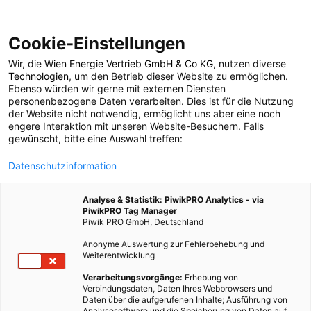
Cookie-Einstellungen
Wir, die
Wien Energie Vertrieb GmbH & Co KG
, nutzen diverse
ERNÄHRUNG
Technologien
, um den Betrieb dieser Website zu ermöglichen.
Ebenso würden wir gerne mit externen Diensten
RespEGGt
personenbezogene Daten verarbeiten. Dies ist für die Nutzung
der Website nicht notwendig, ermöglicht uns aber eine noch
engere Interaktion mit unseren Website-Besuchern. Falls
gewünscht, bitte eine Auswahl treffen:
19. FEBRUAR 2019
2 MINUTEN LESEZEIT
Datenschutzinformation
Analyse & Statistik: PiwikPRO Analytics - via
PiwikPRO Tag Manager
Piwik PRO GmbH, Deutschland
Anonyme Auswertung zur Fehlerbehebung und
Weiterentwicklung
Verarbeitungsvorgänge:
Erhebung von
Verbindungsdaten, Daten Ihres Webbrowsers und
Daten über die aufgerufenen Inhalte; Ausführung von
Analysesoftware und die Speicherung von Daten auf