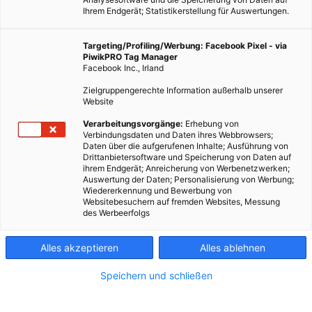
Ihrem Endgerät; Statistikerstellung für Auswertungen.
Targeting/Profiling/Werbung: Facebook Pixel - via
PiwikPRO Tag Manager
Facebook Inc., Irland
Zielgruppengerechte Information außerhalb unserer
Website
Verarbeitungsvorgänge:
Erhebung von
Verbindungsdaten und Daten ihres Webbrowsers;
Daten über die aufgerufenen Inhalte; Ausführung von
Drittanbietersoftware und Speicherung von Daten auf
ihrem Endgerät; Anreicherung von Werbenetzwerken;
Auswertung der Daten; Personalisierung von Werbung;
Wiedererkennung und Bewerbung von
Websitebesuchern auf fremden Websites, Messung
des Werbeerfolgs
Eine innovative PV-Lärmschutzwand beim Altmannsdorfer
Ast kombiniert Schallschutz mit der Erzeugung von
Alles akzeptieren
Alles ablehnen
erneuerbarem Strom.
Speichern und schließen
Dieser Artikel wurde am 13. März 2025 veröffentlicht
und ist möglicherweise nicht mehr aktuell!