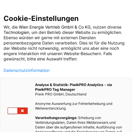
Cookie-Einstellungen
Wir, die
Wien Energie Vertrieb GmbH & Co KG
, nutzen diverse
ENERGIEPOLITIK
Technologien
, um den Betrieb dieser Website zu ermöglichen.
Ebenso würden wir gerne mit externen Diensten
Schallschutz mit
personenbezogene Daten verarbeiten. Dies ist für die Nutzung
der Website nicht notwendig, ermöglicht uns aber eine noch
engere Interaktion mit unseren Website-Besuchern. Falls
Sonnenpower: Wiens
gewünscht, bitte eine Auswahl treffen:
Datenschutzinformation
erste PV-
Analyse & Statistik: PiwikPRO Analytics - via
Lärmschutzwand
PiwikPRO Tag Manager
Piwik PRO GmbH, Deutschland
Anonyme Auswertung zur Fehlerbehebung und
13. MÄRZ 2025
2 MINUTEN LESEZEIT
Weiterentwicklung
Verarbeitungsvorgänge:
Erhebung von
Verbindungsdaten, Daten Ihres Webbrowsers und
Daten über die aufgerufenen Inhalte; Ausführung von
Analysesoftware und die Speicherung von Daten auf