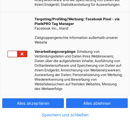
Ihrem Endgerät; Statistikerstellung für Auswertungen.
Targeting/Profiling/Werbung: Facebook Pixel - via
PiwikPRO Tag Manager
Facebook Inc., Irland
Zielgruppengerechte Information außerhalb unserer
Website
Verarbeitungsvorgänge:
Erhebung von
Verbindungsdaten und Daten ihres Webbrowsers;
Daten über die aufgerufenen Inhalte; Ausführung von
Drittanbietersoftware und Speicherung von Daten auf
ihrem Endgerät; Anreicherung von Werbenetzwerken;
Auswertung der Daten; Personalisierung von Werbung;
Wiedererkennung und Bewerbung von
Websitebesuchern auf fremden Websites, Messung
Aktuell sind Mikroreaktoren wie der eVinci für den Betrieb
des Werbeerfolgs
von KI-Rechenzentren und bald auch für die Mondoberfläche
im Gespräch.
Alles akzeptieren
Alles ablehnen
Speichern und schließen
Dieser Artikel wurde am 21. Januar 2025 veröffentlicht
und ist möglicherweise nicht mehr aktuell!