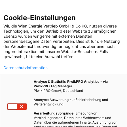
Cookie-Einstellungen
Wir, die
Wien Energie Vertrieb GmbH & Co KG
, nutzen diverse
TECH
Technologien
, um den Betrieb dieser Website zu ermöglichen.
Ebenso würden wir gerne mit externen Diensten
Schwimmende
personenbezogene Daten verarbeiten. Dies ist für die Nutzung
der Website nicht notwendig, ermöglicht uns aber eine noch
engere Interaktion mit unseren Website-Besuchern. Falls
Kernkraftwerke mit
gewünscht, bitte eine Auswahl treffen:
Datenschutzinformation
eVinci Mikroreaktoren
Analyse & Statistik: PiwikPRO Analytics - via
PiwikPRO Tag Manager
21. JANUAR 2025
2 MINUTEN LESEZEIT
Piwik PRO GmbH, Deutschland
Anonyme Auswertung zur Fehlerbehebung und
Weiterentwicklung
Verarbeitungsvorgänge:
Erhebung von
Verbindungsdaten, Daten Ihres Webbrowsers und
Daten über die aufgerufenen Inhalte; Ausführung von
Analysesoftware und die Speicherung von Daten auf