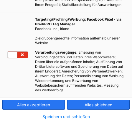
3. MAI 2021
2 MINUTEN LESEZEIT
Ihrem Endgerät; Statistikerstellung für Auswertungen.
Targeting/Profiling/Werbung: Facebook Pixel - via
PiwikPRO Tag Manager
Facebook Inc., Irland
Zielgruppengerechte Information außerhalb unserer
Website
Verarbeitungsvorgänge:
Erhebung von
Verbindungsdaten und Daten ihres Webbrowsers;
Daten über die aufgerufenen Inhalte; Ausführung von
Drittanbietersoftware und Speicherung von Daten auf
ihrem Endgerät; Anreicherung von Werbenetzwerken;
Auswertung der Daten; Personalisierung von Werbung;
Wiedererkennung und Bewerbung von
Websitebesuchern auf fremden Websites, Messung
des Werbeerfolgs
Die „Shell“ also zu Deutsch „Muschel“ ist eines DER Symbole für
klassische Tankstellen. Gilt das mit dem neuen Plan der Ladepunkte
Alles akzeptieren
Alles ablehnen
vielleicht auch bald für Elektroautos? Fotocredit: © Julian Hochgesang
via Unsplash
Speichern und schließen