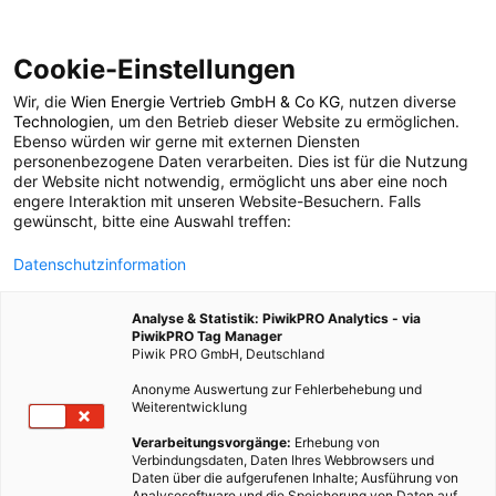
Cookie-Einstellungen
Wir, die
Wien Energie Vertrieb GmbH & Co KG
, nutzen diverse
MOBILITÄT
Technologien
, um den Betrieb dieser Website zu ermöglichen.
Ebenso würden wir gerne mit externen Diensten
Shell will in
personenbezogene Daten verarbeiten. Dies ist für die Nutzung
der Website nicht notwendig, ermöglicht uns aber eine noch
engere Interaktion mit unseren Website-Besuchern. Falls
emissionsfreie
gewünscht, bitte eine Auswahl treffen:
Datenschutzinformation
Fortbewegung
Analyse & Statistik: PiwikPRO Analytics - via
investieren: 500.000
PiwikPRO Tag Manager
Piwik PRO GmbH, Deutschland
neue Ladepunkte
Anonyme Auswertung zur Fehlerbehebung und
Weiterentwicklung
geplant
Verarbeitungsvorgänge:
Erhebung von
Verbindungsdaten, Daten Ihres Webbrowsers und
Daten über die aufgerufenen Inhalte; Ausführung von
Analysesoftware und die Speicherung von Daten auf