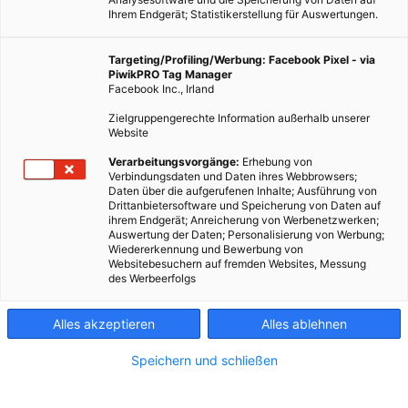
Ihrem Endgerät; Statistikerstellung für Auswertungen.
Targeting/Profiling/Werbung: Facebook Pixel - via
PiwikPRO Tag Manager
Facebook Inc., Irland
Zielgruppengerechte Information außerhalb unserer
Website
LEBEN
Verarbeitungsvorgänge:
Erhebung von
Verbindungsdaten und Daten ihres Webbrowsers;
Hol dir Tipps beim Energiecoaching!
Daten über die aufgerufenen Inhalte; Ausführung von
Drittanbietersoftware und Speicherung von Daten auf
1. MÄRZ 2016
VON
ENERGIELEBEN REDAKTION
ihrem Endgerät; Anreicherung von Werbenetzwerken;
Auswertung der Daten; Personalisierung von Werbung;
Energiesparen ist einfach, wenn man weiß wie.
Wiedererkennung und Bewerbung von
Websitebesuchern auf fremden Websites, Messung
des Werbeerfolgs
BEITRAG ANSEHEN
Alles akzeptieren
Alles ablehnen
TEILEN
Speichern und schließen