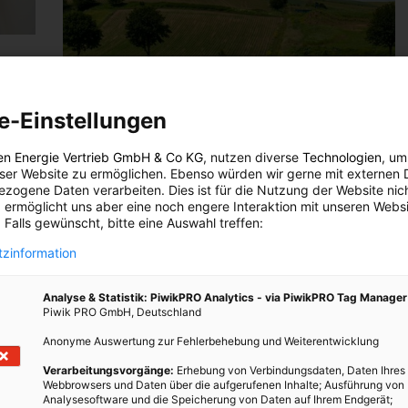
g im
LEBEN
e-Einstellungen
Heizen, Home Office & das Winterleben
en Energie Vertrieb GmbH & Co KG
, nutzen diverse
Technologien
, um
eser Website zu ermöglichen. Ebenso würden wir gerne mit externen 
6. DEZEMBER 2021
VON
ENERGIELEBEN REDAKTION
will,
zogene Daten verarbeiten. Dies ist für die Nutzung der Website nic
Die besten Tipps & Tricks fürs Leben, richtige Heizen
 ermöglicht uns aber eine noch engere Interaktion mit unseren Websi
 Falls gewünscht, bitte eine Auswahl treffen:
dann
und Wohnen in der kalten Jahreszeit!
n dir
zinformation
.
BEITRAG ANSEHEN
Analyse & Statistik: PiwikPRO Analytics - via PiwikPRO Tag Manager
Piwik PRO GmbH, Deutschland
TEILEN
Anonyme Auswertung zur Fehlerbehebung und Weiterentwicklung
Verarbeitungsvorgänge:
Erhebung von Verbindungsdaten, Daten Ihres
Webbrowsers und Daten über die aufgerufenen Inhalte; Ausführung von
Analysesoftware und die Speicherung von Daten auf Ihrem Endgerät;