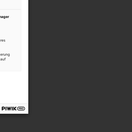
anager
res
ierung
 auf