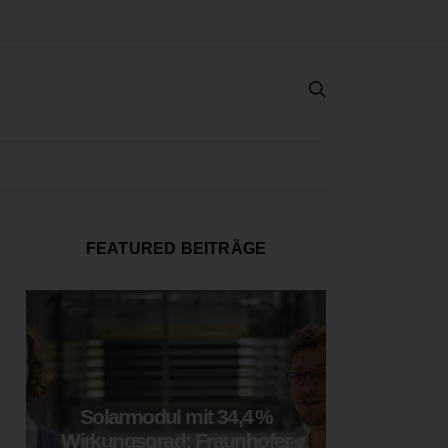
FEATURED BEITRÄGE
Solarmodul mit 34,4 %
LOOP
Wirkungsgrad: Fraunhofer
München