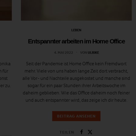
LEBEN
Entspannter arbeiten im Home Office
4. MAI 2022
VON
ULRIKE
monika
Seit der Pandemie ist Home Office kein Fremdwort
 für
mehr. Viele von uns haben lange Zeit dort verbracht,
onst
alle Vor- und Nachteile ausgekostet und manche sind
er zu.
sogar für ein paar Stunden ihrer Arbeitswoche im
daheim geblieben. Wie das Office daheim noch feiner
und auch entspannter wird, das zeige ich dir heute.
BEITRAG ANSEHEN
TEILEN