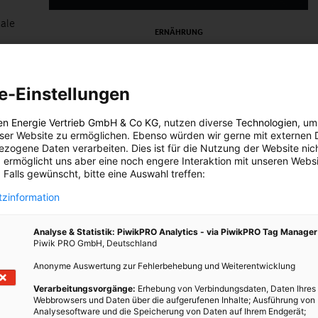
ale
ERNÄHRUNG
Veganer Wein – Nur ein
Marketingschmäh?
e-Einstellungen
11. APRIL 2019
VON
ENERGIELEBEN REDAKTION
en Energie Vertrieb GmbH & Co KG
, nutzen diverse
Technologien
, um
Hättest du gewusst, dass Wein nicht automatisch vegan
eser Website zu ermöglichen. Ebenso würden wir gerne mit externen 
ist?
zogene Daten verarbeiten. Dies ist für die Nutzung der Website nic
 ermöglicht uns aber eine noch engere Interaktion mit unseren Websi
 Falls gewünscht, bitte eine Auswahl treffen:
BEITRAG ANSEHEN
zinformation
TEILEN
Analyse & Statistik: PiwikPRO Analytics - via PiwikPRO Tag Manager
Piwik PRO GmbH, Deutschland
Anonyme Auswertung zur Fehlerbehebung und Weiterentwicklung
Verarbeitungsvorgänge:
Erhebung von Verbindungsdaten, Daten Ihres
Webbrowsers und Daten über die aufgerufenen Inhalte; Ausführung von
Analysesoftware und die Speicherung von Daten auf Ihrem Endgerät;