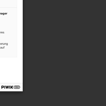
anager
res
ierung
 auf