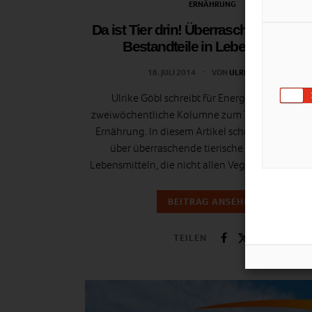
ERNÄHRUNG
Da ist Tier drin! Überraschende tieri
Bestandteile in Lebensmitteln
18. JULI 2014
VON
ULRIKE GÖBL
Ulrike Göbl schreibt für Energieleben.at ein
zweiwöchentliche Kolumne zum Thema nachha
Ernährung. In diesem Artikel schreibt die Blogg
über überraschende tierische Bestandteile i
Lebensmitteln, die nicht allen Veganern bewusst 
BEITRAG ANSEHEN
TEILEN