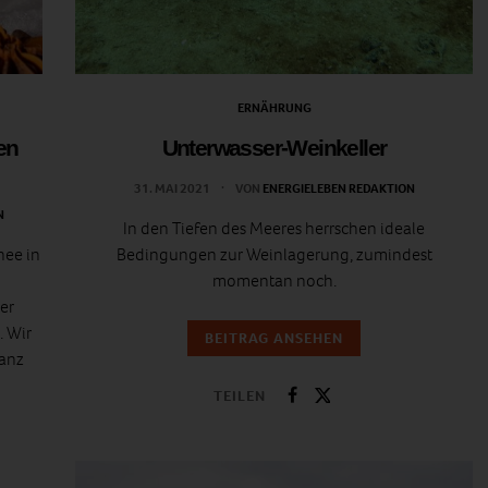
ERNÄHRUNG
en
Unterwasser-Weinkeller
31. MAI 2021
VON
ENERGIELEBEN REDAKTION
N
In den Tiefen des Meeres herrschen ideale
nee in
Bedingungen zur Weinlagerung, zumindest
momentan noch.
er
. Wir
BEITRAG ANSEHEN
ganz
TEILEN