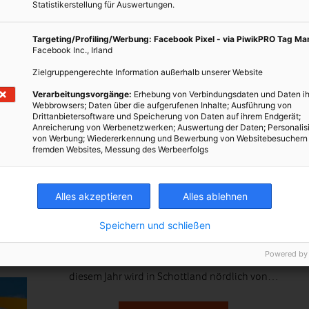
Statistikerstellung für Auswertungen.
sche
Targeting/Profiling/Werbung: Facebook Pixel - via PiwikPRO Tag M
Facebook Inc., Irland
Zielgruppengerechte Information außerhalb unserer Website
Verarbeitungsvorgänge:
Erhebung von Verbindungsdaten und Daten ih
e
Webbrowsers; Daten über die aufgerufenen Inhalte; Ausführung von
ltige
Drittanbietersoftware und Speicherung von Daten auf ihrem Endgerät;
Anreicherung von Werbenetzwerken; Auswertung der Daten; Personalis
erin
LEBEN
von Werbung; Wiedererkennung und Bewerbung von Websitebesuchern
n
fremden Websites, Messung des Werbeerfolgs
Schottischer Wein – Kulturwandel durch
sind.
Klimawandel
Alles akzeptieren
Alles ablehnen
15. APRIL 2014
VON
MARTINA LIEL
Schottland ist bekannt für seine guten Whiskys und
Speichern und schließen
zahlreiche Biersorten. Wein gehörte bisher nicht zur
Powered by
Kultur, doch der Klimawandel könnte dies ändern: In
diesem Jahr wird in Schottland nördlich von…