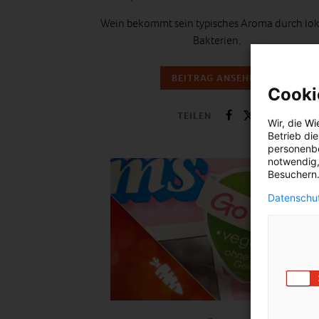
Wein bekommt sein typisches Aroma durch lok
Bakterien.
BEITRAG ANSEHEN
Cooki
TEILEN
Wir, die
Wi
Betrieb di
personenbe
notwendig,
Besuchern.
Datenschut