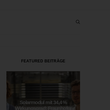
FEATURED BEITRÄGE
Solarmodul mit 34,4 %
LOOP
Wirkungsgrad: Fraunhofer
München