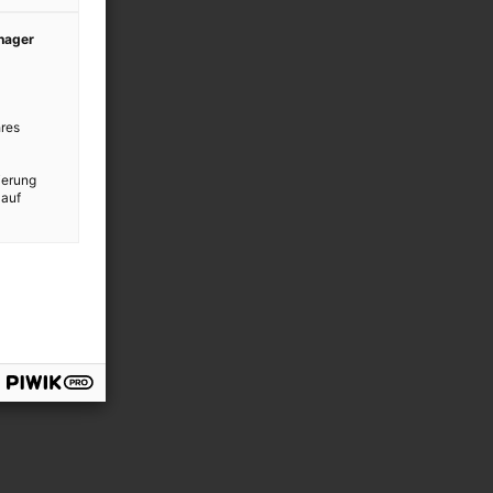
anager
res
ierung
 auf
 Weihnachten ist eine Zeit, in der Düfte eine große Rolle spielen. Nimm sie a
xabay/PublicDomainPictures