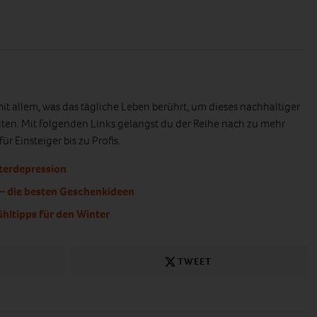
mit allem, was das tägliche Leben berührt, um dieses nachhaltiger
ten. Mit folgenden Links gelangst du der Reihe nach zu mehr
r Einsteiger bis zu Profis.
terdepression
– die besten Geschenkideen
ühltipps für den Winter
TWEET