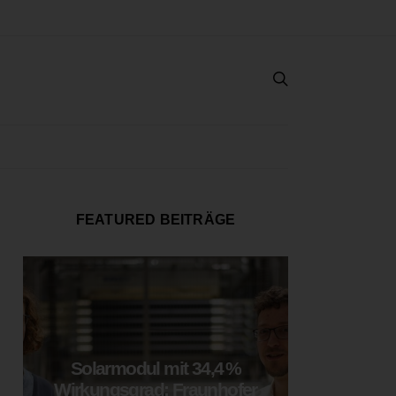
FEATURED BEITRÄGE
Solarmodul mit 34,4 %
LOOP
Wirkungsgrad: Fraunhofer
München