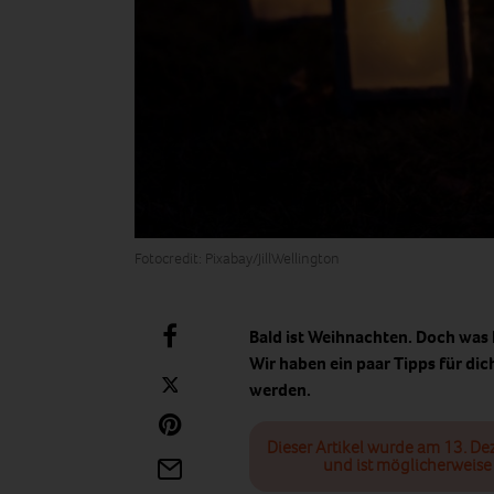
Fotocredit: Pixabay/JillWellington
Bald ist Weihnachten. Doch was 
Wir haben ein paar Tipps für di
werden.
Dieser Artikel wurde am 13. De
und ist möglicherweise 