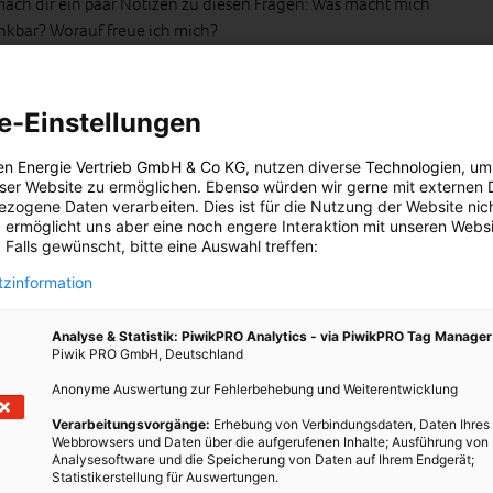
 mach dir ein paar Notizen zu diesen Fragen: Was macht mich
ankbar? Worauf freue ich mich?
m? Wenn du dem Brauch zufolge einen Christbaum zuhause
ken, woher der Baum stammt. Mit einem Baum, der einen weiten
e-Einstellungen
t, hinterlässt du einen viel tieferen ökologischen Fußabdruck, als
ederösterreich stammt.
en Energie Vertrieb GmbH & Co KG
, nutzen diverse
Technologien
, um
eser Website zu ermöglichen. Ebenso würden wir gerne mit externen 
 der Routine, die du im Alltag hast. Geh deine Wege bewusst
zogene Daten verarbeiten. Dies ist für die Nutzung der Website nic
 gehst, deine Kinder abholst oder wenn du einkaufen gehst. Nimm
 ermöglicht uns aber eine noch engere Interaktion mit unseren Websi
 Falls gewünscht, bitte eine Auswahl treffen:
mweg in Kauf. Nimm alles Neue, das du auf diesen neuen Wegen
zinformation
Geschenke zu besorgen ist immer mit einem gewissen Druck und
Analyse & Statistik: PiwikPRO Analytics - via PiwikPRO Tag Manager
Zeit, um gute Entscheidungen zu treffen. Schenke Dinge, die dem
Piwik PRO GmbH, Deutschland
chen, und lass dich nicht verleiten, überhastet und unbedacht
Anonyme Auswertung zur Fehlerbehebung und Weiterentwicklung
Verarbeitungsvorgänge:
Erhebung von Verbindungsdaten, Daten Ihres
Webbrowsers und Daten über die aufgerufenen Inhalte; Ausführung von
Analysesoftware und die Speicherung von Daten auf Ihrem Endgerät;
Statistikerstellung für Auswertungen.