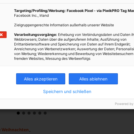
Targeting/Profiling/Werbung: Facebook Pixel - via PiwikPRO Tag M
Facebook Inc., Irland
Zielgruppengerechte Information außerhalb unserer Website
Verarbeitungsvorgänge:
Erhebung von Verbindungsdaten und Daten ih
Webbrowsers; Daten über die aufgerufenen Inhalte; Ausführung von
Drittanbietersoftware und Speicherung von Daten auf ihrem Endgerät;
Anreicherung von Werbenetzwerken; Auswertung der Daten; Personalis
von Werbung; Wiedererkennung und Bewerbung von Websitebesuchern
fremden Websites, Messung des Werbeerfolgs
Alles akzeptieren
Alles ablehnen
Speichern und schließen
mungsvoller als Glitzer und Glamour. - Fotocredit: Pixabay/suju
2.
Powered by
Pi
ge Weihnachten
„