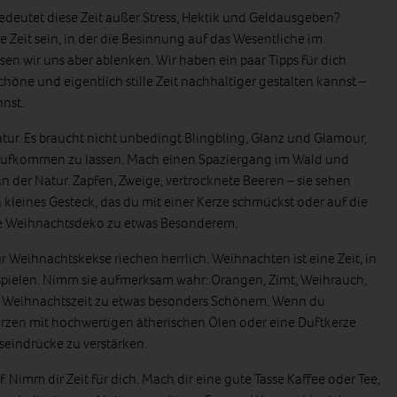
edeutet diese Zeit außer Stress, Hektik und Geldausgeben?
e Zeit sein, in der die Besinnung auf das Wesentliche im
ssen wir uns aber ablenken. Wir haben ein paar Tipps für dich
höne und eigentlich stille Zeit nachhaltiger gestalten kannst –
nnst.
ur. Es braucht nicht unbedingt Blingbling, Glanz und Glamour,
fkommen zu lassen. Mach einen Spaziergang im Wald und
 der Natur. Zapfen, Zweige, vertrocknete Beeren – sie sehen
kleines Gesteck, das du mit einer Kerze schmückst oder auf die
ne Weihnachtsdeko zu etwas Besonderem.
ur Weihnachtskekse riechen herrlich. Weihnachten ist eine Zeit, in
 spielen. Nimm sie aufmerksam wahr: Orangen, Zimt, Weihrauch,
ie Weihnachtszeit zu etwas besonders Schönem. Wenn du
rzen mit hochwertigen ätherischen Ölen oder eine Duftkerze
eindrücke zu verstärken.
 Nimm dir Zeit für dich. Mach dir eine gute Tasse Kaffee oder Tee,