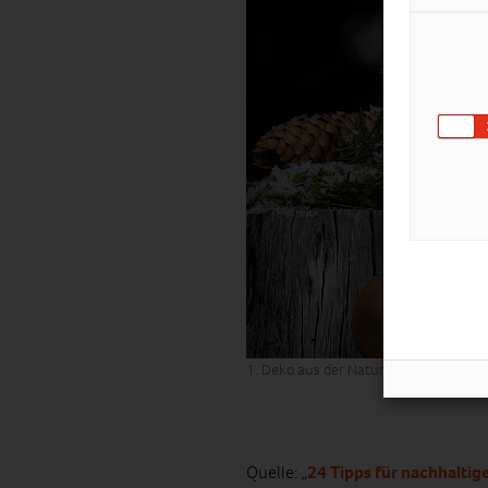
1. Deko aus der Natur ist oft viel stim
Quelle: „
24 Tipps für nachhalti