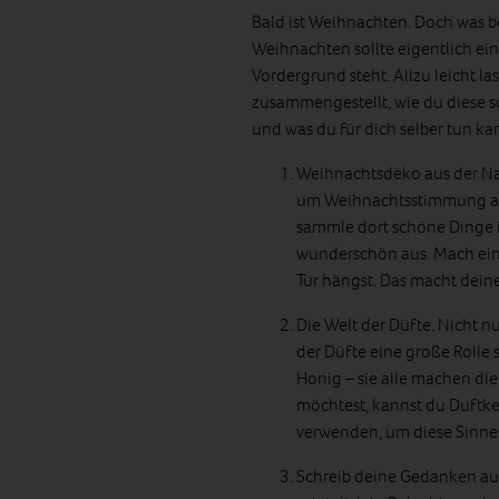
Bald ist Weihnachten. Doch was b
Weihnachten sollte eigentlich ein
Vordergrund steht. Allzu leicht la
zusammengestellt, wie du diese sc
und was du für dich selber tun ka
Weihnachtsdeko aus der Nat
um Weihnachtsstimmung au
sammle dort schöne Dinge in
wunderschön aus. Mach ein 
Tür hängst. Das macht dei
Die Welt der Düfte. Nicht n
der Düfte eine große Rolle
Honig – sie alle machen d
möchtest, kannst du Duftke
verwenden, um diese Sinnes
Schreib deine Gedanken auf.